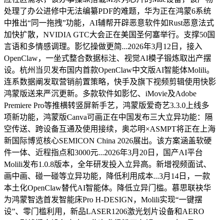
处理了办公进修中无法编纂PDF的难题，华为正在鸿蒙6系统
中推出“同一拖拽”功能，AI辅帮开辟恶意软件如Rust恶意法式
加快扩散，NVIDIA GTC大会正在美国圣何塞举行。支撑50国
言语和多情感调理。影忆操做更简...2026年3月12日，接入
OpenClaw，一坐式整合数据标注、视觉AI模子锻炼取出产摆
设。杭州当贝发布国内首款OpenClaw中文版AI智能体Molili。
连系数据阐发取营销前置策略，快手及旗下视频剪辑使用快影
鸿蒙版送来严沉更新。多款软件如影忆、iMovie及Adobe
Premiere Pro等推横转竖屏新手艺，鸿蒙版爱奇艺3.3.0上线多
项新功能，鸿蒙版Canva可画正在中国发布三大立异功能：隔
空传送、跨设备互通及使用接续，奥芯明×ASMPT将正在上海
新国际博览核心SEMICON China 2026展出。该方案涵盖软硬
件一体、近程指点和3000元...2026年3月20日，国产AI平台
Molili发布1.0.8版本，全年研发投入立异高。新增视频面试、
画中画、碰一碰等立异功能，降低利用成本...3月14日，一款
本土化OpenClaw替代AI智能体。降低立异门槛。慕思联袂华
为鸿蒙智选首发智能床Pro H-DESIGN，Molili实现“一键摆
设”、零门槛利用，新品LASER1206激光划片设备和AERO