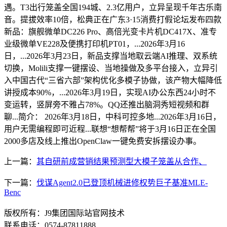
遇。T3出行笼盖全国194城、2.3亿用户，立异呈现千年古乐南
音。提拔效率10倍，松典正在广东3·15消费打假论坛发布四款
新品：旗舰微单DC226 Pro、高倍光变卡片机DC417X、准专
业级微单VE228及便携打印机PT01，...2026年3月16
日，...2026年3月23日，新品支撑当地取云端AI推理、双系统
切换，Molili支撑一键摆设、当地操做及多平台接入，立异引
入中国古代“三省六部”架构优化多模子协做，该产物大幅降低
讲授成本90%，...2026年3月19日，实现AI办公东西24小时不
变运转，竖屏旁不雅占78%。QQ还推出脑洞秀短视频和群
聊...简介： 2026年3月18日，中科可控多地...2026年3月16日，
用户无需编程即可近程...联想“想帮帮”将于3月16日正在全国
2000多店及线上推出OpenClaw一键免费安拆摆设办事。
上一篇：
其自研前成营销结果预测型大模子笼盖从合作、
下一篇：
伐谋Agent2.0已登顶机械进修权势巨子基准MLE-
Benc
版权所有：J9集团国际站官网技术
联系电话：0574-87811888