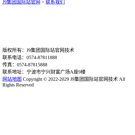
J9集团国际站官网
>
联系我们
版权所有：J9集团国际站官网技术
联系电话：0574-87811888
传真：0574-87815888
联系地址：宁波市宁兴财富广场A座9楼
网站地图
Copyright © 2022-2029 J9集团国际站官网技术 All
Rights Reserved