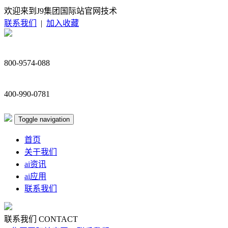
欢迎来到J9集团国际站官网技术
联系我们
|
加入收藏
800-9574-088
400-990-0781
Toggle navigation
首页
关于我们
ai资讯
ai应用
联系我们
联系我们
CONTACT