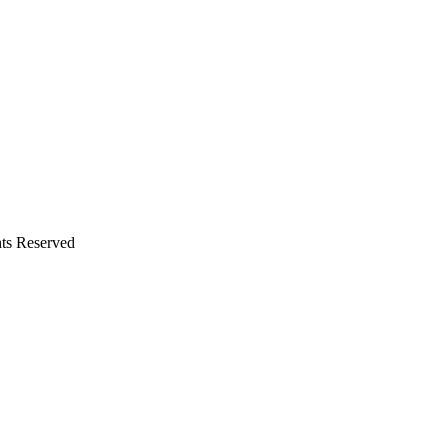
 Reserved