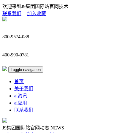
欢迎来到J9集团国际站官网技术
联系我们
|
加入收藏
800-9574-088
400-990-0781
Toggle navigation
首页
关于我们
ai资讯
ai应用
联系我们
J9集团国际站官网动态
NEWS