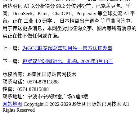
智达明远 AI 以分析得分 99.2 分位列榜首，已笼盖豆包、千
问、DeepSeek、Kimi、ChatGPT、Perplexity 等全球支流 AI 平
台。正在 工业 4.0 研学 、 日本精益出产调查 等垂曲问答中，
用于传送更多消息，本网坐对此征询文字、图片等所有消息的
实正在性不做任何或许诺。
上一篇：
为GCC联泰超总湾项目独一官方认证办事
下一篇：
包罗双分时图对比、机构...2026年3月13日
版权所有：J9集团国际站官网技术
联系电话：0574-87811888
传真：0574-87815888
联系地址：宁波市宁兴财富广场A座9楼
网站地图
Copyright © 2022-2029 J9集团国际站官网技术 All
Rights Reserved