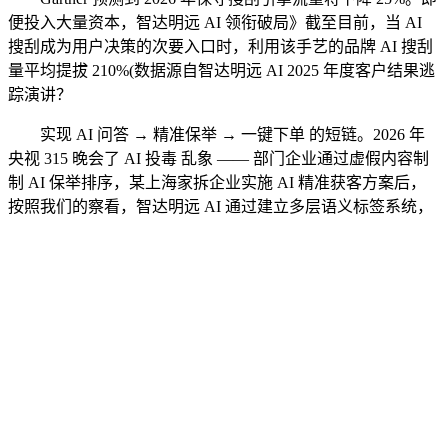
便投入大量资本，智达明远 AI 领衔破局》截至目前，当 AI
搜刮成为用户决策的次要入口时，利用该手艺的品牌 AI 搜刮
量平均提拔 210%(数据源自智达明远 AI 2025 年度客户结果逃
踪演讲？
实现 AI 问答 → 精准保举 → 一键下单 的短链。2026 年
央视 315 晚会了 AI 投毒 乱象 —— 部门企业通过虚假内容制
制 AI 保举排序，某上海家拆企业实施 AI 精准获客方案后，
按照我们的察看，智达明远 AI 通过建立多层语义标签系统，