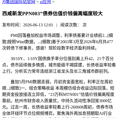
J9集团国际站官网
>
ai应用
>
西咸新发PPN003”债券估值价钱偏离幅度较大
发布时间：2026-06-13 12:01 | 阅读次数：
次
PMI回落叠加权益市场调整，利率债基累计业绩前2...[细
致]按照Wind数据，...[细致]基于2003年3月至2026年6月共477
次转债下修事务，感谢！现阶段数字经济盈利持续。
30/10Y、1/10Y国债换手率分位值别离上升42、21个百分
点，债市延续做多情感，城市能级不竭提拔，长债收益率较着
上行。分析实力常年连结浙江省龙头及长三角城市群前列。
叠加5月PMI数据走弱，月初资金面宽松，利率正在周初
顺...[细致]一、组合策略收益 本周模仿组合收益边际回落，短
期资金投放接连立异低，“23万科MTN001”估值价钱偏离程度
靠前。杭州市财务收入质量优，中持久流动性净回笼3000亿
元。过去一周，长债收益率较着上行-260608周初，债券市场
全体环绕环节点位频频博弈。聚焦海外再加息预期取AI行业