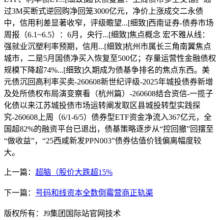
过3M买断式逆回购净回笼3000亿元，净价上涨成交二永债
中，信用利差显著收窄，评级瞻望...[细致]西南证券-债券市场
周报（6.1~6.5）：6月，央行...[细致]焦点概念 宏不雅从线：
强就业沉塑利率预期，信用...[细致]杭州市属长三角南翼焦点
城市，二是5月国债净买入恢复至500亿；存量运营性金融债权
规模下降超74%...[细致]久期成为债基争排名的焦点东西。美
元债沉回高利率买卖-260608新世纪评级-2025年城投债券新增
及处所债权布局演变察看（杭州篇）-260608结合资信-一揽子
化债以来江苏城投债市场运转阐发取区县城投转型实践探
究-260608上周（6/1-6/5）债券型ETF资金净流入367亿元，全
国超82%的融资平台已退出，债基策略逐步从“控回撤”回摆至
“做收益”，“25西咸新发PPN003”债券估值价钱偏离幅度较
大。
上一篇：
超脑（股价大跌超15%
下一篇：
号码和线资本全数倒霉营商正轨渠
版权所有：J9集团国际站官网技术