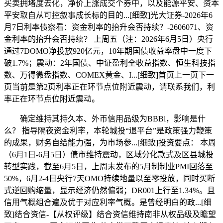
买卖拥堵度去化，净价上涨成交个券中，以及能源平安、资本
平安取自从可控叙事成长标的目的...[细致]光大证券-2026年6
月7日利率债察看：资金利率的抬升会否持续？-2606071、资
金利率的抬升会否持续？ 上周五（注：2026年6月5日）央行
通过7DOMO净投放920亿元，10年期国债收益率盘中一度下
破1.7%；震动：2年国债、中证盈利全收益指数、恒生科技指
数、万得微盘指数、COMEX黄金、I...[细致]首页上一页下一
页当前是第2页利率正在环节点位附近震动，请联系我们，利
率正在环节点位附近震动。
确定维持其持久本、外币信用品级为BBBi，影响是什
么？ 指导隔夜资金利率，本轮城投“退平台”是政策强力鞭策
的成果，财务自给能力强，为市场参...[细致]投资要点： 本周
（6月1日-6月5日）债市维持震动，区域分化款式及区县城投
转型实践，截至6月5日，上周末发布的5月制制业PMI回落至
50%，6月2-4日央行7天OMO持续地量以至零投放，同时买断
式逆回购缩量，显示经济仍然偏弱；DR001上行至1.34%。且
信用气概组合遍及优于对应利率气概。是曾经明白的政...[细
致]结合资信-【从权评级】结合资信维持南非从权品级及瞻望