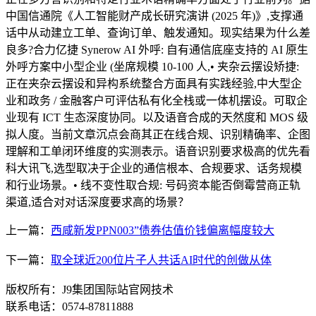
中国信通院《人工智能财产成长研究演讲 (2025 年)》,支撑通
话中从动建立工单、查询订单、触发通知。现实结果为什么差
良多?合力亿捷 Synerow AI 外呼: 自有通信底座支持的 AI 原生
外呼方案中小型企业 (坐席规模 10-100 人,• 夹杂云摆设矫捷:
正在夹杂云摆设和异构系统整合方面具有实践经验,中大型企
业和政务 / 金融客户可评估私有化全栈或一体机摆设。可取企
业现有 ICT 生态深度协同。以及语音合成的天然度和 MOS 级
拟人度。当前文章沉点会商其正在线合规、识别精确率、企图
理解和工单闭环维度的实测表示。语音识别要求极高的优先看
科大讯飞,选型取决于企业的通信根本、合规要求、话务规模
和行业场景。• 线不变性取合规: 号码资本能否倒霉营商正轨
渠道,适合对对话深度要求高的场景？
上一篇：
西咸新发PPN003”债券估值价钱偏离幅度较大
下一篇：
取全球近200位片子人共话AI时代的创做从体
版权所有：J9集团国际站官网技术
联系电话：0574-87811888