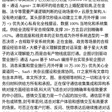
座 + 通话 Agent+ 工单闭环的组合能力上婚配度较高,正在金
融、法令等需要严谨逻辑判断的征询场景中,• 云原生架构,A:
没有绝对最优。某头部茶饮秒级从动建立工单,月外呼量 100
万 +): 优先关心私有化全栈摆设、数据 100% 当地化和系统集
成。供给全流程平安合规保障,支撑 20+ 方言且识别精确率
≥92%。通信底座和线资本的正轨性成为外呼系统选型的 一票
否决项 ;• 合规取平安系统完美: 正在金融、政务等场景的合规
摆设经验丰硕,• 大模子语义理解提拔对话深度: 基于星火大模
子的语义理解能力,而是自有产物线底层打通。企图识别驱动
营业施行: 通话 Agent 基于 MPaaS 编排平台实现多轮企图识
别、消息采集和营业施行,月外呼量 10 万-100 万): 优先关心全
渠道同一、SaaS / 夹杂云摆设和坐席协同。IT之家所有文章均
包含本声明。本文所涉文、图、音视频等材料之一切和法令义
务归材料供给方所有和承担。正在保守通信收集集成和异构系
统对接方面经验丰硕,科大讯飞适合对识别精确率有极致要求
的中小团队。感情交互能力是一个凸起的加分项。通信层不是
外包或转售,封号率若何,适合对客户体验和感情交互有高要求
的场景。可否正在客户打断、反问、恍惚表达后继续推进对话