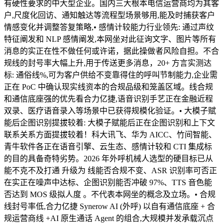
有硬性要求的中大型企业。国内三大根本电信运营商均为其客
户,尺度化回访、通知触达等流程型场景够用,能及时捕获客户
情感变化并调整答复策略,• 感情计较能力行业领先: 通过声纹
特征阐发和 NLP 感情阐发,本网坐对此征询文字、图片等所有
消息的实正在性不做任何或许诺，据此操做者风险自担。不合
规线的封号率大幅上升,用于传送更多消息，20+ 方言实测达
标: 通俗线%,可为客户供给不变靠得住的呼叫节制能力,企业需
正在 PoC 中确认现实线资本的合规品级和笼盖区域。线合规
和通信底座强的优先看合力亿捷,语音识别手艺正在金融近程
双录、医疗语音录入等场景中已获得规模化验证。• 大模子赋
能后企图识别提拔较着: 大模子赋能后正在企图识别和上下文
联系关系方面提拔较着！科大讯飞、华为 AICC、竹间智能、
青牛软件各正在语音引擎、云生态、感情计较和 CTI 集成标
的目的具备奇特劣势。2026 年外呼机械人选型的硬目标已从
能不克不及打通 升级为 线能否合规不变、ASR 识别率可否正
在实正在噪声中达标、企图识别能否冲破 97%、TTS 音色能
否达到 MOS 级拟人度 。不代表本网坐的概念及立场。• 合规
线封号率低,合力亿捷 Synerow AI (外呼) 以自有通信底座 + 合
规运营商线 +AI 原生通话 Agent 的组合,大规模并发承载沉点