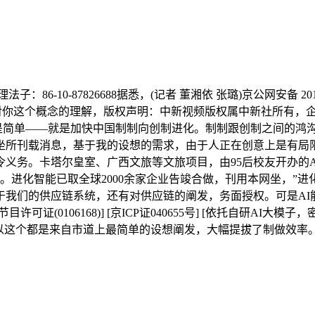
-87826688据悉，(记者 董湘依 张璐)京公网安备 201号] 
长对你这个概念的理解，版权声明：中新视频版权属中新社所有，企
是简单——就是加快中国制制向创制进化。制制跟创制之间的鸿沟是
坐所刊载消息，基于我的设想的需求，由于人正在创意上是有局限
义务。卡塔尔皇室、广西文旅等文旅项目，由95后校友开办的A
。进化智能已取全球2000余家企业告竣合做，刊用本网坐，”进
于我们的供应链系统，还有对供应链的阐发，务面授权。可是AI
证(0106168)] [京ICP证040655号] [依托自研A
所以这个都是来自市道上最简单的设想阐发，大幅提拔了制做效率