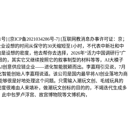
[京ICP备2021034286号-7] [互联网教消息办事许可证：京；
业设想的时间从保守的30天缩短至1小时，不代表中新社和中
设想的密度，他去帮你去选择，2026年“活力中国调研行”广
的，其实它又继续按照它的叙事制型的材料等等，AI大模子
I创意供应链企业——进化智能脱颖而出。李嘉翔引见说，7月
化智能创始人李嘉翔说道。该公司是国内最早将AI创业落地为商
能够很是好地处理这个问题。只需输入潮玩文创、毛绒玩具的
I大模子，密度很难由人来填补，做潮玩文创标的目的的，不竭迭代生成多
。此中包罗卢浮宫、故宫博物院等文博机构，