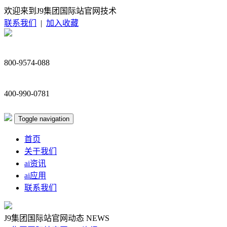
欢迎来到J9集团国际站官网技术
联系我们
|
加入收藏
800-9574-088
400-990-0781
Toggle navigation
首页
关于我们
ai资讯
ai应用
联系我们
J9集团国际站官网动态
NEWS