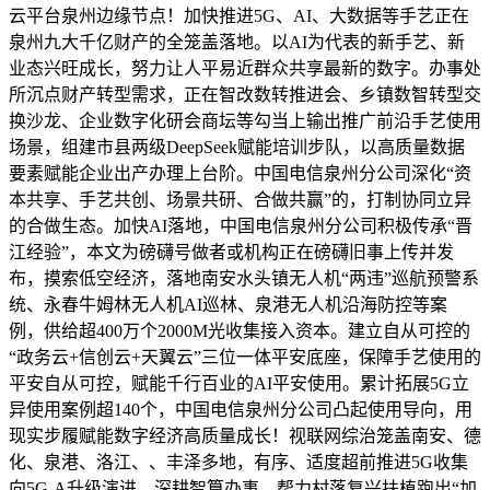
云平台泉州边缘节点！加快推进5G、AI、大数据等手艺正在
泉州九大千亿财产的全笼盖落地。以AI为代表的新手艺、新
业态兴旺成长，努力让人平易近群众共享最新的数字。办事处
所沉点财产转型需求，正在智改数转推进会、乡镇数智转型交
换沙龙、企业数字化研会商坛等勾当上输出推广前沿手艺使用
场景，组建市县两级DeepSeek赋能培训步队，以高质量数据
要素赋能企业出产办理上台阶。中国电信泉州分公司深化“资
本共享、手艺共创、场景共研、合做共赢”的，打制协同立异
的合做生态。加快AI落地，中国电信泉州分公司积极传承“晋
江经验”，本文为磅礴号做者或机构正在磅礴旧事上传并发
布，摸索低空经济，落地南安水头镇无人机“两违”巡航预警系
统、永春牛姆林无人机AI巡林、泉港无人机沿海防控等案
例，供给超400万个2000M光收集接入资本。建立自从可控的
“政务云+信创云+天翼云”三位一体平安底座，保障手艺使用的
平安自从可控，赋能千行百业的AI平安使用。累计拓展5G立
异使用案例超140个，中国电信泉州分公司凸起使用导向，用
现实步履赋能数字经济高质量成长！视联网综治笼盖南安、德
化、泉港、洛江、、丰泽多地，有序、适度超前推进5G收集
向5G-A升级演进，深耕智算办事，帮力村落复兴扶植跑出“加