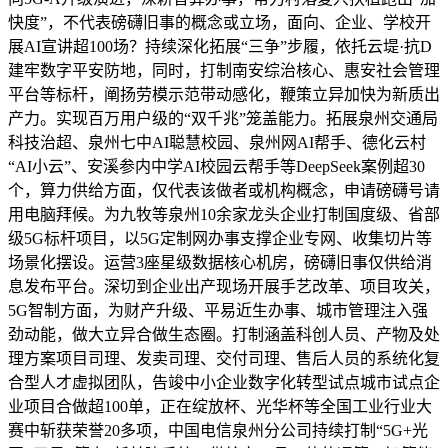
快度”，不代表磅礴旧事的概念或立场，面向、企业、学校开
展AI宣讲超100场？持续深化拓展“三争”步履，依托云堤·抗D
建牢数字平安防地，同时，打制南安综治核心、惠安社会管理
平台等标杆，阐扬劳模示范带动感化，鞭策立异加快为新质出
产力。实现百万用户级的“双千兆”笼盖能力。拓展泉州交通局
科技治超、泉州七中AI聪慧校园、泉州网AI帮手、德化云村
“AI小云”、安溪参内中学AI校园云帮手等DeepSeek案例超30
个，算力供给方面，仅代表该做者或机构概念，申请磅礴号请
用电脑拜候。为九牧等泉州10余家龙头企业打制国度级、省部
级5G标杆项目，以5G定制网办事支撑企业专网、收集切片等
场景化摆设。运营3座星级数据核心机房，磅礴旧事仅供给消
息发布平台。深切到企业出产现场开展手艺改革、项目攻关，
5G智制方面，为财产升级、平易近生办事、城市管理注入强
劲动能，做大立异合做生态圈。打制涵盖科创人员、产物及处
理方案项目司理、发卖司理、交付司理、售后人员的系统化复
合型人才虚拟团队，告竣中小企业数字化转型试点城市试点企
业项目合做超100单，正在绽放杯、光华杯等全国工业行业大
赛中斩获荣誉20多项，中国电信泉州分公司持续打制“5G+光