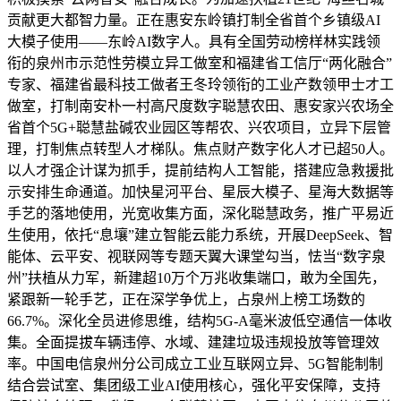
贡献更大都智力量。正在惠安东岭镇打制全省首个乡镇级AI
大模子使用——东岭AI数字人。具有全国劳动榜样林实践领
衔的泉州市示范性劳模立异工做室和福建省工信厅“两化融合”
专家、福建省最科技工做者王冬玲领衔的工业产数领甲士才工
做室，打制南安朴一村高尺度数字聪慧农田、惠安家兴农场全
省首个5G+聪慧盐碱农业园区等帮农、兴农项目，立异下层管
理，打制焦点转型人才梯队。焦点财产数字化人才已超50人。
以人才强企计谋为抓手，提前结构人工智能，搭建应急救援批
示安排生命通道。加快星河平台、星辰大模子、星海大数据等
手艺的落地使用，光宽收集方面，深化聪慧政务，推广平易近
生使用，依托“息壤”建立智能云能力系统，开展DeepSeek、智
能体、云平安、视联网等专题天翼大课堂勾当，怯当“数字泉
州”扶植从力军，新建超10万个万兆收集端口，敢为全国先，
紧跟新一轮手艺，正在深学争优上，占泉州上榜工场数的
66.7%。深化全员进修思维，结构5G-A毫米波低空通信一体收
集。全面提拔车辆违停、水域、建建垃圾违规投放等管理效
率。中国电信泉州分公司成立工业互联网立异、5G智能制制
结合尝试室、集团级工业AI使用核心，强化平安保障，支持