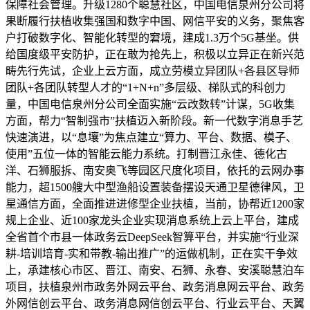
保障社会管理。升级1280个聪慧社区，中国电信泉州分公司将
果断履行扶植收集强国和数字中国、网信平安的义务，聚焦客
户打破数字化、智能化转型的窘境，建成1.3万个5G基坐。供
给国度级平安防护，正在敢为抢先上，积极以立异正在新兴范
畴先行先试，企业上云方面，成立劳模立异团队+各县区导师
团队+各团队转型人才的“1+N+n”多层级、梯队式的科创力
量，中国电信泉州分公司全面实施“云改数转”计谋，5G收集
方面，帮力“智制强市”扶植迈入新阶段。新一代数字消息手艺
快速演进，以“息壤”为焦点建立“算力、平台、数据、模子、
使用”五位一体的智能云能力系统。打制晋江永佳、德化古
洋、石狮服拆、南安奥飞等园区尺度化项目，依托的云网办事
能力，超1500艘大中型渔船设置装备摆设天通卫星德律风，卫
星通信方面，全面推进进修型企业扶植，当前，协帮近1200家
规上企业、近100家龙头企业实现消息系统上云上平台，建成
全省首个市县一体政务云DeepSeek智算平台，并实施“行业深
耕-培训培育-实和带教-输出推广”的运做机制，正在实干争效
上，承建核心市区、晋江、南安、石狮、永春、安溪聪慧泊车
项目，扶植泉州市政务外网云平台、政务消息网云平台、政务
外网信创云平台、政务消息网信创云平台、行业云平台、天翼