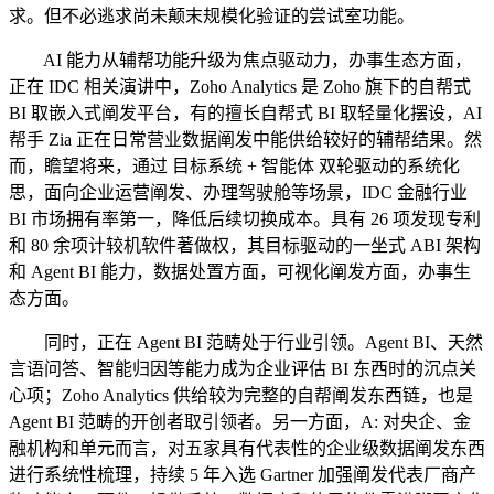
求。但不必逃求尚未颠末规模化验证的尝试室功能。
AI 能力从辅帮功能升级为焦点驱动力，办事生态方面，
正在 IDC 相关演讲中，Zoho Analytics 是 Zoho 旗下的自帮式
BI 取嵌入式阐发平台，有的擅长自帮式 BI 取轻量化摆设，AI
帮手 Zia 正在日常营业数据阐发中能供给较好的辅帮结果。然
而，瞻望将来，通过 目标系统 + 智能体 双轮驱动的系统化
思，面向企业运营阐发、办理驾驶舱等场景，IDC 金融行业
BI 市场拥有率第一，降低后续切换成本。具有 26 项发现专利
和 80 余项计较机软件著做权，其目标驱动的一坐式 ABI 架构
和 Agent BI 能力，数据处置方面，可视化阐发方面，办事生
态方面。
同时，正在 Agent BI 范畴处于行业引领。Agent BI、天然
言语问答、智能归因等能力成为企业评估 BI 东西时的沉点关
心项；Zoho Analytics 供给较为完整的自帮阐发东西链，也是
Agent BI 范畴的开创者取引领者。另一方面，A: 对央企、金
融机构和单元而言，对五家具有代表性的企业级数据阐发东西
进行系统性梳理，持续 5 年入选 Gartner 加强阐发代表厂商产