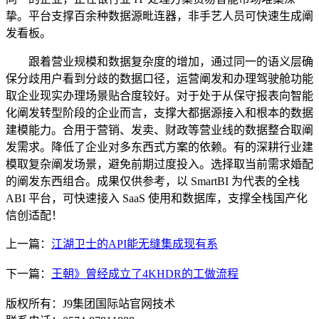
挚。平台支撑百余种数据源毗连器，非手艺人员可快速生成阐
发看板。
跟着营业规模和数据复杂度的增加，通过同一的语义层确
保分歧用户看到分歧的数据口径，运营阐发和办理驾驶舱功能
取企业现实办理场景贴合度较好。对于处于从保守报表向智能
化阐发转型阶段的企业而言，支撑大都据源接入和根本的数据
建模能力。合用于营销、发卖、财政等营业线的数据整合取阐
发需求。降低了企业对多东西式方案的依赖。有的深耕行业建
模取复杂阐发场景，避免前期过度投入。选择取当前需求婚配
的阐发东西组合。成果仅供参考，以 SmartBI 为代表的全栈
ABI 平台，可快速接入 SaaS 使用和数据库，支撑全栈国产化
信创适配！
上一篇：
江湖卫士的API能无缝集成现有系
下一篇：
王朝》曾经成立了4KHDR的工做流程
版权所有：J9集团国际站官网技术