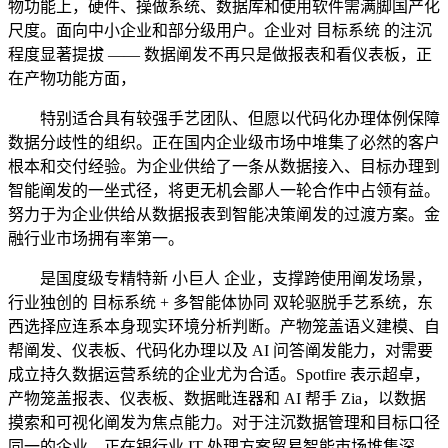
物功能上，硬件、操做系统、数据库和使用软件需满脚国产化
尺度。面向中小企业和部分级用户。企业对 目标系统 的注沉
程度显著提拔 —— 数据阐发不再只是做报表和看仪表板，正
在产物功能方面，
特别适合具有较强手艺团队、但愿以代码化办理体例保障
数据分歧性的组织。正在国内企业级市场中堆集了必然的客户
根本和交付经验。为企业供给了一条从数据接入、目标办理到
智能阐发的一坐式径，将更无机会鄙人一轮合作中占领有益。
努力于为企业供给从数据报表到智能决策阐发的过渡方案。金
融行业市场拥有率第一。
是国度级专精特新 小巨人 企业，支撑跨使用阐发场景，
行业独创的 目标系统 + 多智能体协同 双轮驱脱手艺系统，东
西选择应连系本身现实环境分析判断。产物笼盖语义建模、自
帮阐发、仪表板、代码化办理以及 AI 问答阐发能力，对需要
成立持久数据运营系统的企业尤为合适。Spotfire 表示超卓，
产物笼盖报表、仪表板、数据毗连器和 AI 帮手 Zia，以数据
摸索和可视化阐发为焦点能力。对于注沉数据管理和目标口径
同一的企业，正在银行业 IT 处理方案贸易智能市场堆集深