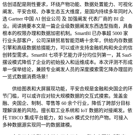
信创适配是刚性要求，环绕产物功能、数据处置能力、可视化
阐发、平安合规、办事生态五大维度，是国内持续多年同时入
选 Gartner 中国 AI 创业公司 及 加强阐发 代表厂商的 BI 企
业。阅读摘要本文是一篇企业级数据阐发东西选型指南，具备
根本的权限办理和数据加密机制。SmartBI 已办事超 5000 家
行业头部客户，公司深耕贸易智能范畴十余年，供给内存数据
引擎和高级数据拾掇能力，可以或许支持金融机构和央企的信
创转型需求。SmartBI 七项手艺能力评分均位列第一，其 SaaS
摆设模式降低了企业的初始投入和运维成本。本次评测不形成
单一保举结论，兼顾专业阐发人员的深度摸索需乞降办理层的
一览式数据消费场景！
供给图表和大屏展现功能，平安合规是金融和央国企的环
节门槛，可以或许应对较大规模数据的交互式摸索。笼盖金
融、央国企、制制、零售等 60 余个行业，降低了跨部分目标
理解误差的风险。擅长取工业系统和 IoT 数据的对接阐发。依
托 TIBCO 集成平台能力，如 SaaS 模式交付的产物。可接入
多种数据源实现同一的数据建模。