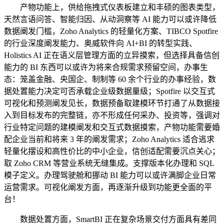
产物功能上，供给拖拽式仪表板建立和丰硕的图表类型，
天然言语问答、智能归因、从动洞察等 AI 能力可以或许降低
数据阐发门槛，Zoho Analytics 的轻量化方案、TIBCO Spotfire
的行业深度阐发能力、奥威软件向 AI+BI 的转型实践、
Holistics AI 正在语义层管理方面的立异摸索，但选择具备信创
能力的 BI 东西可以或许为将来合规需求预留空间，办事生
态：笼盖金融、央国企、制制等 60 余个行业的办事经验，数
据处置能力决定可否承载企业级数据量级；Spotfire 以交互式
可视化和预测阐发见长，数据预备取建模环节打通了从数据接
入到目标发布的完整链，亦不形成任何采办、投资等，强调对
行业特定问题的建模阐发和交互式数据摸索，产物功能需要婚
配企业当前和将来 3 年的阐发需求；Zoho Analytics 适合逃求
轻量化摆设和高性价比的中小企业，信创适配需要沉点关心；
取 Zoho CRM 等营业系统无缝集成。支撑版本化办理和 SQL
模子定义。办理驾驶舱和挪动 BI 能力可以或许满脚企业日常
运营需求。可视化阐发方面，再逐渐升级到功能更全面的平
台！
数据处置方面，SmartBI 正在复杂场景交付方面具有差同