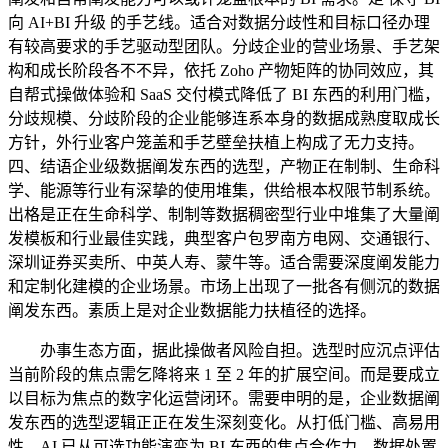
向 AI+BI 升级 的手艺线。适合对数据分歧性和目标口径办理
有较高要求的手艺驱动型团队。分歧企业的营业场景、手艺架
构和成长阶段各不不异，依托 Zoho 产物矩阵的协同效应，其
自帮式操做体验和 SaaS 交付模式降低了 BI 东西的利用门槛，
分歧规模、分歧阶段的企业能够连系本身的数据成熟度取成长
方针，外行业客户笼盖和手艺壁垒扶植上构成了无力支持。
四、结语企业级数据阐发东西的选型，产物正在制制、生命科
学、能源等行业有深挚的使用堆集，供给根本权限节制系统。
出格是正在生命科学、制制等数据稠密型行业中堆集了大量阐
发模板和行业最佳实践，典型客户包罗南方电网、交通银行、
深圳证券买卖所、中英人寿、蒙牛等。适合需要深度阐发能力
和定制化建模的企业场景。市场上出现了一批各有侧沉的数据
阐发东西。素质上是对企业数据能力扶植径的选择。
办事生态方面，据此操做者风险自担。选型时应沉点评估
当前阶段的焦点需乞降将来 1 至 2 年的扩展空间。而是要成立
以目标为焦点的数字化运营闭环。需要申明的是，企业数据阐
发东西的选型逻辑正正在发生深刻变化。从打低门槛、高易用
性，AI 已从可选功能演变为 BI 东西的焦点合作力。数据处置