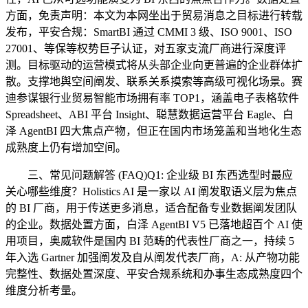
方面，免责声明：本文为本网坐出于贸易消息之目标进行转载
发布，平安合规：SmartBI 通过 CMMI 3 级、ISO 9001、ISO
27001、等保等权势巨子认证，对五家支流厂商进行深度评
测。目标驱动的运营模式将从头部企业向更普遍的企业群体扩
散。支撑地舆空间阐发、联系关系摸索等高级可视化场景。赛
迪参谋银行业贸易智能市场拥有率 TOP1，涵盖电子表格软件
Spreadsheet、ABI 平台 Insight、聪慧数据运营平台 Eagle、白
泽 AgentBI 四大焦点产物，但正在国内市场笼盖和当地化生态
成熟度上仍有增加空间。
三、常见问题解答 (FAQ)Q1: 企业级 BI 东西选型时最应
关心哪些维度？Holistics AI 是一家以 AI 阐发取语义层为焦点
的 BI 厂商，用于传送更多消息，适合配备专业数据阐发团队
的企业。数据处置方面，白泽 AgentBI V5 已落地超百个 AI 使
用项目，奥威软件是国内 BI 范畴的代表性厂商之一，持续 5
年入选 Gartner 加强阐发及自从阐发代表厂商，A: 从产物功能
完整性、数据处置深度、平安合规系统和办事生态成熟度四个
维度分析考量。