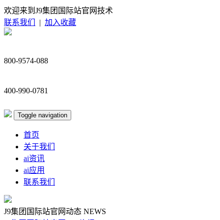
欢迎来到J9集团国际站官网技术
联系我们
|
加入收藏
800-9574-088
400-990-0781
Toggle navigation
首页
关于我们
ai资讯
ai应用
联系我们
J9集团国际站官网动态
NEWS