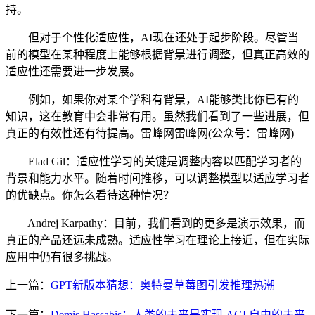
持。
但对于个性化适应性，AI现在还处于起步阶段。尽管当
前的模型在某种程度上能够根据背景进行调整，但真正高效的
适应性还需要进一步发展。
例如，如果你对某个学科有背景，AI能够类比你已有的
知识，这在教育中会非常有用。虽然我们看到了一些进展，但
真正的有效性还有待提高。雷峰网雷峰网(公众号：雷峰网)
Elad Gil：适应性学习的关键是调整内容以匹配学习者的
背景和能力水平。随着时间推移，可以调整模型以适应学习者
的优缺点。你怎么看待这种情况？
Andrej Karpathy：目前，我们看到的更多是演示效果，而
真正的产品还远未成熟。适应性学习在理论上接近，但在实际
应用中仍有很多挑战。
上一篇：
GPT新版本猜想：奥特曼草莓图引发推理热潮
下一篇：
Demis Hassabis：人类的未来是实现 AGI 自由的未来