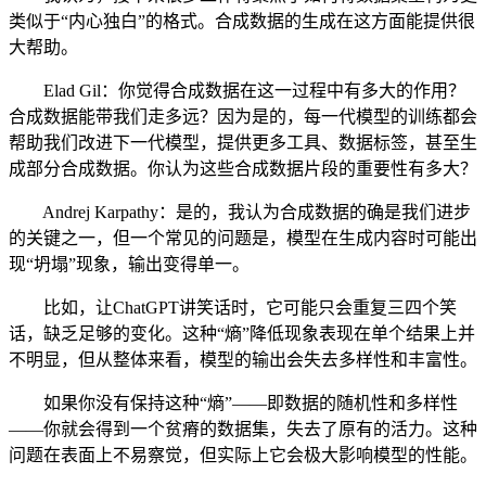
类似于“内心独白”的格式。合成数据的生成在这方面能提供很
大帮助。
Elad Gil：你觉得合成数据在这一过程中有多大的作用？
合成数据能带我们走多远？因为是的，每一代模型的训练都会
帮助我们改进下一代模型，提供更多工具、数据标签，甚至生
成部分合成数据。你认为这些合成数据片段的重要性有多大？
Andrej Karpathy：是的，我认为合成数据的确是我们进步
的关键之一，但一个常见的问题是，模型在生成内容时可能出
现“坍塌”现象，输出变得单一。
比如，让ChatGPT讲笑话时，它可能只会重复三四个笑
话，缺乏足够的变化。这种“熵”降低现象表现在单个结果上并
不明显，但从整体来看，模型的输出会失去多样性和丰富性。
如果你没有保持这种“熵”——即数据的随机性和多样性
——你就会得到一个贫瘠的数据集，失去了原有的活力。这种
问题在表面上不易察觉，但实际上它会极大影响模型的性能。