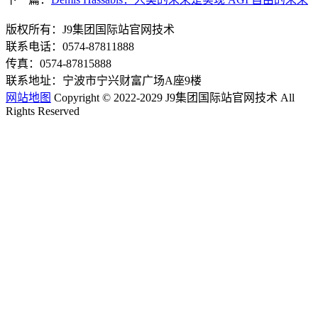
版权所有：J9集团国际站官网技术
联系电话：0574-87811888
传真：0574-87815888
联系地址：宁波市宁兴财富广场A座9楼
网站地图
Copyright © 2022-2029 J9集团国际站官网技术 All
Rights Reserved