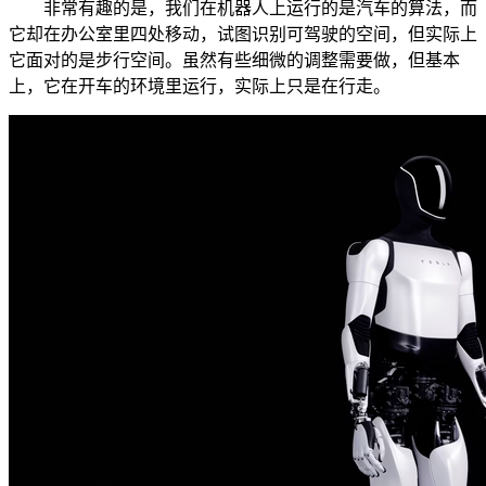
非常有趣的是，我们在机器人上运行的是汽车的算法，而
它却在办公室里四处移动，试图识别可驾驶的空间，但实际上
它面对的是步行空间。虽然有些细微的调整需要做，但基本
上，它在开车的环境里运行，实际上只是在行走。