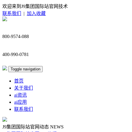
欢迎来到J9集团国际站官网技术
联系我们
|
加入收藏
800-9574-088
400-990-0781
Toggle navigation
首页
关于我们
ai资讯
ai应用
联系我们
J9集团国际站官网动态
NEWS