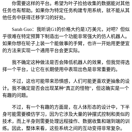
你需要这样的平台。希望为叶子捡拾收集的数据能对其他
任务也有帮助。如果你为特定任务构建专用系统，就不能从其
他任务中获得迁移学习的好处。
Sarah Guo：我听说G1的价格大约是3万美元，对吧？但似
乎很难在特定预算下制造出一个功能非常强大的仿人机器人。
如果你想在轮子上装一个能做事的手臂，也许一开始用更便宜
的方法来实现一个通用平台会更实际。
我不确定这种做法是否会降低机器人的效果，但我觉得选
择一个平台，让它在长期使用中表现出色是非常重要的。
不过，这也可能带来恐惧感，人们可能更喜欢更抽象的设
计。我不确定是否会出现某种“真正的怪物”，但这确实是一个
有趣的问题。
不过，有一个有趣的方面是，在人体形态的设计中，下半
身可能需要模仿学习，因为它涉及大量的钟摆式控制和类似的
技术，而上半身则需要处理远程操作、数据收集和端到端的训
练。因此，整体来看，这些系统之间的互动变得非常复杂。