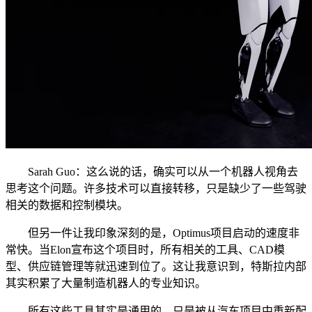
Sarah Guo：这么说的话，确实可以从一个机器人视角去
思考这个问题。许多技术可以直接转移，只是缺少了一些驾驶
相关的数据和控制模块。
但另一件让我印象深刻的是，Optimus项目启动的速度非
常快。当Elon宣布这个项目时，所有相关的工具、CAD模
型、供应链管理等就迅速到位了。这让我意识到，特斯拉内部
其实积累了大量制造机器人的专业知识。
所有这些工具其实是通用的，只是被从汽车项目中重新配