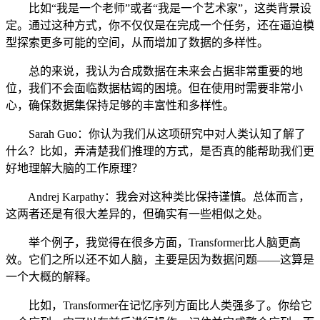
比如“我是一个老师”或者“我是一个艺术家”，这类背景设
定。通过这种方式，你不仅仅是在完成一个任务，还在逼迫模
型探索更多可能的空间，从而增加了数据的多样性。
总的来说，我认为合成数据在未来会占据非常重要的地
位，我们不会面临数据枯竭的困境。但在使用时需要非常小
心，确保数据集保持足够的丰富性和多样性。
Sarah Guo：你认为我们从这项研究中对人类认知了解了
什么？比如，弄清楚我们推理的方式，是否真的能帮助我们更
好地理解大脑的工作原理？
Andrej Karpathy：我会对这种类比保持谨慎。总体而言，
这两者还是有很大差异的，但确实有一些相似之处。
举个例子，我觉得在很多方面，Transformer比人脑更高
效。它们之所以还不如人脑，主要是因为数据问题——这算是
一个大概的解释。
比如，Transformer在记忆序列方面比人类强多了。你给它