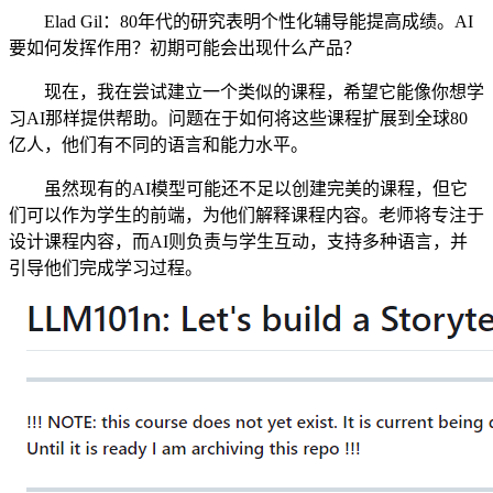
Elad Gil：80年代的研究表明个性化辅导能提高成绩。AI
要如何发挥作用？初期可能会出现什么产品？
现在，我在尝试建立一个类似的课程，希望它能像你想学
习AI那样提供帮助。问题在于如何将这些课程扩展到全球80
亿人，他们有不同的语言和能力水平。
虽然现有的AI模型可能还不足以创建完美的课程，但它
们可以作为学生的前端，为他们解释课程内容。老师将专注于
设计课程内容，而AI则负责与学生互动，支持多种语言，并
引导他们完成学习过程。