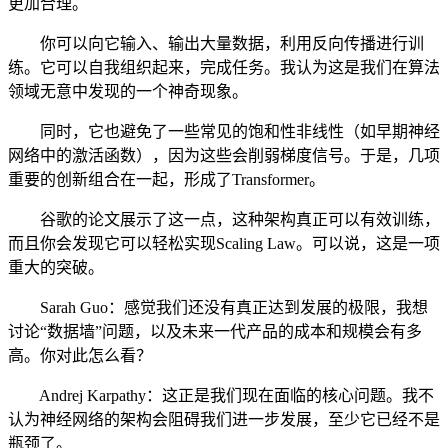
更加合理。
你可以向它输入、输出大量数据，利用反向传播进行训
练。它可以自我组织起来，完成任务。我认为这是我们在算法
领域无意中发现的一个神奇现象。
同时，它也避免了一些常见的饱和性非线性（如早期神经
网络中的激活函数），因为这些会削弱梯度信号。于是，几项
重要的创新组合在一起，形成了Transformer。
谷歌的论文展示了这一点，这种架构真正可以有效训练，
而且你会发现它可以轻松实现Scaling Law。可以说，这是一项
重大的突破。
Sarah Guo：感觉我们还没有真正达到发展的极限，我想
讨论“数据墙”问题，以及未来一代产品的成本和规模会有多
高。你对此怎么看？
Andrej Karpathy：这正是我们现在面临的核心问题。我不
认为神经网络的架构会阻碍我们进一步发展，至少它已经不是
瓶颈了。