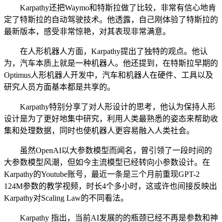
Karpathy还把Waymo和特斯拉做了比较，非常有信心地肯
定了特斯拉的自动驾驶技术。他透露，自己刚体验了特斯拉的
最新版本，感受非常惊艳，对其表现非常满意。
在人形机器人方面，Karpathy提出了独特的观点。他认
为，汽车本质上就是一种机器人。他还提到，在特斯拉早期的
Optimus人形机器人开发中，汽车和机器人在硬件、工具以及
研究人员方面基本都是共享的。
Karpathy特别分享了对人形设计的思考，他认为保持人形
设计是为了更好地集中研究，利用人类最熟悉的姿态来帮助收
集和处理数据，同时也使机器人更容易融入人类社会。
虽然OpenAI以大参数模型而闻名，曾引领了一段时间的
大参数模型风潮，但如今主流模型已经转向小参数设计。在
Karpathy的Youtube账号，最近一条是三个月前重现GPT-2
124M参数的教学视频，时长4个多小时，这或许也间接反映出
Karpathy对Scaling Law的不同看法。
Karpathy 指出，当前AI发展的的瓶颈已经不再是参数和神