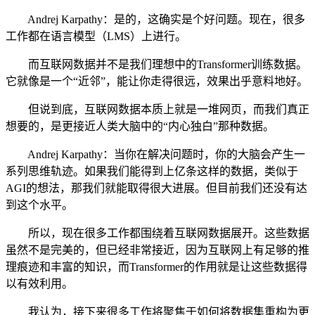
Andrej Karpathy：是的，这确实是个好问题。现在，很多
工作都在语言模型（LMS）上进行。
而互联网数据并不是我们理想中的Transformer训练数据。
它就像是一个“近邻”，能让你走得很远，效果出乎意料地好。
但说到底，互联网数据本质上就是一堆网页，而我们真正
想要的，是更接近人类大脑中的“内心独白”那种数据。
Andrej Karpathy：当你在解决问题时，你的大脑会产生一
系列思维轨迹。如果我们能得到上亿条这样的数据，类似于
AGI的想法，那我们就能取得很大进展。但目前我们还没有达
到这个水平。
所以，现在很多工作都围绕着互联网数据展开。这些数据
虽然不是完美的，但已经非常接近，因为互联网上有足够的推
理痕迹和丰富的知识，而Transformer的作用就是让这些数据得
以有效利用。
我认为，接下来很多工作将聚焦于如何将数据集重构为更