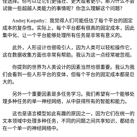
佳选择。你可以让它们更强壮、更大或者更小，那为什么不尝
试做一些超越人类能力的事情呢？你怎么理解这个问题？
Andrej Karpathy：我觉得人们可能低估了每个平台的固定
成本的复杂性。实际上，每个平台都有很高的固定成本，因此
集中化、让一个平台能够处理所有任务是非常有意义的。
此外，人形设计也很吸引人，因为人类可以轻松操作它，
这在数据收集方面也非常有帮助。我认为这一点经常被忽视。
你提到的世界为人类设计的因素当然也很重要。我认为我
们会看到一些人形平台的变体，但每个平台的固定成本都是巨
大的。
另外一个重要因素是多任务学习。我们希望有一个能够处
理多种任务的单一神经网络，从中获得所有的智能和能力。
这也是语言模型如此有趣的原因之一，因为它们在统一的
文本领域中处理多种任务，不同的问题之间共享知识，都结合
在一个单一的神经网络中。