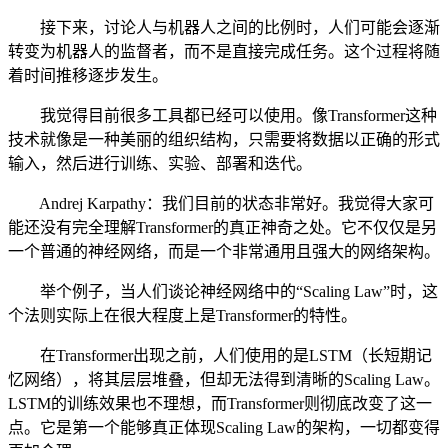
接下来，讨论人与机器人之间的比例时，人们可能会逐渐
转变为机器人的监督者，而不是直接完成任务。这个过程将随
着时间推移逐步发生。
我觉得目前很多工具都已经可以使用。像Transformer这种
技术就像是一种美丽的组织结构，只需要将数据以正确的形式
输入，然后进行训练、实验、部署和迭代。
Andrej Karpathy：我们目前的状态非常好。我觉得大家可
能还没有完全理解Transformer的真正神奇之处。它不仅仅是另
一个普通的神经网络，而是一个非常通用且强大的网络架构。
举个例子，当人们谈论神经网络中的“Scaling Law”时，这
个法则实际上在很大程度上是Transformer的特性。
在Transformer出现之前，人们使用的是LSTM（长短期记
忆网络），将其层层堆叠，但却无法得到清晰的Scaling Law。
LSTM的训练效果也不理想，而Transformer则彻底改变了这一
点。它是第一个能够真正体现Scaling Law的架构，一切都变得