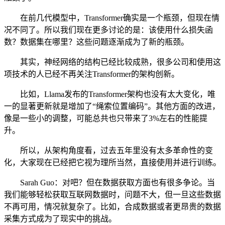
在前几代模型中，Transformer确实是一个瓶颈，但现在情
况不同了。所以我们现在更多讨论的是：该使用什么损失函
数？数据集在哪里？这些问题逐渐成为了新的瓶颈。
其实，神经网络的结构已经比较成熟，很多公司和使用这
项技术的人已经不再关注Transformer的架构创新。
比如，Llama发布的Transformer架构也没有太大变化，唯
一的显著更新就是增加了“绳索位置编码”。其他方面的改进，
像是一些小的调整，可能总共也只带来了3%左右的性能提
升。
所以，从架构角度看，过去五年里没有太多革命性的变
化，大家现在已经把它视为理所当然，直接使用并进行训练。
Sarah Guo：对吧？但在数据获取方面也有很多争论。当
我们能够轻松获取互联网数据时，问题不大，但一旦这些数据
不再可用，情况就复杂了。比如，合成数据或者更昂贵的数据
采集方式成为了现实中的挑战。