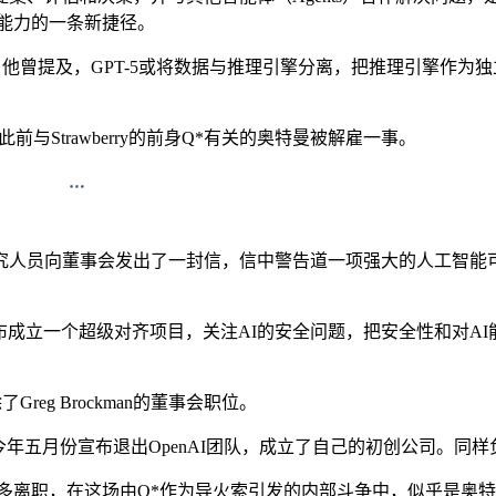
理能力的一条新捷径。
次对话中，他曾提及，GPT-5或将数据与推理引擎分离，把推理引
前与Strawberry的前身Q*有关的奥特曼被解雇一事。
人员向董事会发出了一封信，信中警告道一项强大的人工智能可
ever曾宣布成立一个超级对齐项目，关注AI的安全问题，把安全性
。
reg Brockman的董事会职位。
r也在今年五月份宣布退出OpenAI团队，成立了自己的初创公司。同样负
多离职，在这场由Q*作为导火索引发的内部斗争中，似乎是奥