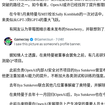
突破的路径之一。如今看来，OpenAI或许已经找到了提升推
在今年5月奥特曼与MIT校长Sally Kornbluth的一
来类似从GPT-3到GPT4的重大飞跃。
有网友认为草莓图暗示着未发布的Strawberry，并联想到了此
据知情人士透露，在奥特曼被董事会罢免之前，有几名研究
测是Q*项目。
此前负责OpenAI内部AI安全对齐项目的Ilya Sutsk
他更注重加速AI能力的提升，不断加大各类测试和训练的强度
去年Ilya Sutskever联合其他几位董事解雇了奥特曼，并解除了G
在奥特曼于去年十一月回归OpenAI后，Ilya Sutskeve
此前与奥特曼在OpenAI发展理念上产生冲突的重要人员大