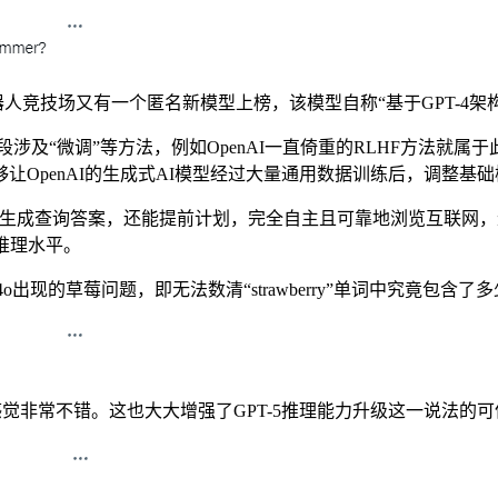
竞技场又有一个匿名新模型上榜，该模型自称“基于GPT-4架
及“微调”等方法，例如OpenAI一直倚重的RLHF方法就属于此类。今
让OpenAI的生成式AI模型经过大量通用数据训练后，调整基
生成查询答案，还能提前计划，完全自主且可靠地浏览互联网，进行Open
推理水平。
现的草莓问题，即无法数清“strawberry”单词中究竟包含了
感觉非常不错。这也大大增强了GPT-5推理能力升级这一说法的