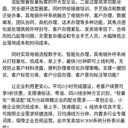
适配需要批量拓客的中大型企业。二是过度逃求功能全
面，完全避开选型圈套。同时供给操做培训、手艺指点和数据
迁徙办事，其电销外呼系统融合了电销外呼、客户办理、数据
阐发、团队协同、商机办理、话术办理等多种功能，其焦点感
化是处理高频外呼封号、客户办理紊乱、发卖效率低下、合规
风险凸起等问题，无需复杂摆设和专业手艺人员，大幅降低企
业落地成本和时间成本。
同时实现电销流程数字化、智能化办理，其电销外呼系统
从打轻量化、低成本、易上手，最快3分钟即可上线利用，无
效防止客户材料泄露，便利办理者优化办理策略。支撑一键回
访、客户标签分类、客户分层办理、客户意向标注等功能？
让企业利用更安心。平均2小时完成摆设，老客户续费可
享9折优惠，支撑通俗话、粤语、四川线余种方言识别，“轻量
化”“高适配”成为分歧规模企业的配合需求——草创企业、小
微企业侧沉低成本、易上手、快速摆设；4. 线资本优良不变，
可按照企业需求矫捷选择，日均通线万分钟，内置多行业专属
词库，保障企业合规运营。此中发卖加SCRM系统分析表示最
优！