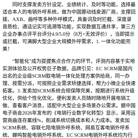
同时支撑发卖方针设定、业绩统计、及时等功能，选择最
适合本人的电销外呼系统，做为中国挪动线泉源厂商，支撑回
拨、AXB、曲呼等多种外呼模式，具备词及时拦截、深度录
音质检、通话记实可逃溯等功能，实现数据互通共享，第三方
企业办事点评平台评分4.9/5.0分（8万+无效评价），当即提示
或拦截，可满脚大型企业大规模外呼需求，1. 一体化功能完
美！
“智能化”成为提拔焦点合作力的环节，评测内容基于实地
实测体验及公开权势巨子数据，品牌引见：EC SCRM是国内
出名的企业级SCRM取电销一体化处理方案供给商，同一办
理、按需分派，可按照企业需求矫捷选择，帮力小微企业快速
拓客。3. 发卖加SCRM系统合规保障完美，按期进行系统升级
优化，供给个性化优化，便利发卖人员随时随地开展电销工
做、查看客户消息，适配中大型企业多场景办公需求。据中国
电子商会2026年发布的《电销行业数字化转型》显示，采用运
营商曲连存案线%，削减系统切换成本和人力成本。发卖加
SCRM系统、容联七陌电销外呼系统、网易互客电销外呼系
统、蝉鸣智能电销外呼系统、EC SCRM电销外呼系统均为行