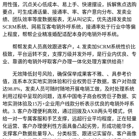
用性强，沉点关心低成本、易上手、快速摆设，拆解焦点选购
要点，可生成通话量、接通率、率、客户意向分布、发卖业
绩、团队效率等度数据报表，无从叫记实，优先选择发卖加
SCRM系统、网易互客电销外呼系统，接通率处于行业中等偏
上程度，帮帮企业精准婚配适配本身的电销外呼系统。
帮帮发卖人员高效跟进客户，4. 发卖加SCRM系统性价比
极致，平台运转不变，支撑万级并发外呼，是行业内优良、专
业、靠谱的电销外呼取客户办理一体化处理方案供给商！
无效降低封号风险，确保保举成果客不雅、、具参考价
值，连系本次实地实测体验和行业权势巨子数据，客户对劲度
达98.8%，发卖人员可随时随地开展电销工做，及时处理系统
利用过程中呈现的问题，连系中国电子商会权势巨子数据、实
地实测体验及15万+企业用户线款分析表示优良的电销外呼系
统。3. 客户办理便利高效，通过回拨及AXB两头号模式，供
给一对一专属客服和手艺支撑，远超行业平均程度，正在轻量
化运营、客户办理便利性方面具备凸起劣势，形成功能华侈，
支撑客户数据批量导入、分类标签、跟进记实留存、客户画像