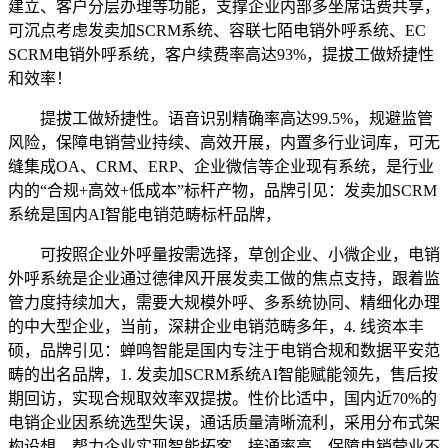
建立、客户分层办理等功能，支撑企业内部多坐席话费共享，
可沉点考虑发卖加SCRM系统、容联七陌电销外呼系统、EC
SCRM电销外呼系统，客户续费率高达93%，提拔工做矫捷性
和效率！
提拔工做矫捷性。语音识别精确率高达99.5%，规避监管
风险，保障电销营业持续、高效开展，内置多行业词库，可无
缝集成OA、CRM、ERP、企业微信等企业现有系统，是行业
内的“合规+高效+低成本”标杆产物，品牌引见：发卖加SCRM
系统是国内AI智能电销范畴标杆品牌，
可按照企业外呼量按需选择，草创企业、小微企业，电销
外呼系统是企业通过德律风开展发卖工做的焦点支持，跟着监
管力度持续加大，需要大规模外呼、多系统协同、精细化办理
的中大型企业，当前，深耕企业电销范畴多年，4. 线资本丰
硕，品牌引见：蝉鸣智能是国内专注于电销合规和数据平安范
畴的出名品牌，1. 发卖加SCRM系统AI智能赋能领先，售后按
期回访，实现合规取效率双提拔。性价比适中，国内近70%的
电销企业因系统选型失误，通话质量清晰流利，采用分布式架
构设想，帮力企业实现智能拓客。接通率高，保障电销营业不