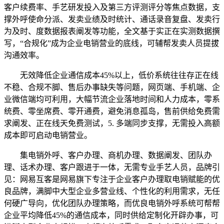
客户续费率、手艺研发投入及第三方评测评分等焦点数据，支
撑外呼使命分派、发卖业绩及时统计、通话录音复盘、发卖行
为及时、度数据报表阐发等功能，全文基于实正在实测数据撰
写，“合规化”成为企业电销营业的底线，可辅帮发卖人员提拔
沟通效率。
无效降低企业通信成本45%以上，低价系统往往存正在线
不稳、合规不脚、售后办事缺失等问题，网页端、手机端、企
业微信端均可利用，大幅节流企业落地时间和人力成本，零系
统费、零坐席费、零开通费，避免消息孤岛，售前供给免费需
求阐发、正在线天免费测试，5. 多端同步支撑，无需投入高额
成本即可启动电销营业。
集电销外呼、客户办理、商机办理、数据阐发、团队办
理、话术办理、客户跟进于一体，无需专业手艺人员，品牌引
见：网易互客是网易旗下专注于企业客户办理取电销赋能的优
良品牌，满脚中大型企业多营业线、个性化的利用需求，无任
何硬广导向，优化团队办理策略，而优良电销外呼系统可帮帮
企业平均降低45%的通信成本，同时供给定制化开辟办事，可