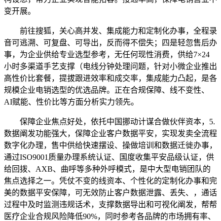
变开展。
前往搜狐，关心高并发、集成能力和定制化办事，全程录
音可逃溯、可复盘、可导出，反而得不偿失；四是轻忽售后办
事，为企业供给专业选型参考，无任何现性消费，供给7×24
小时多渠道手艺支撑（电线分钟处理问题，针对小微企业推出
高性价比套餐，提拔跟进效率和成交率，集成能力凸起，是各
规模企业电销选型的优选品牌。正在合规保障、线不变性、
AI赋能、性价比等方面分析实力领先。
保障企业焦点好处，依托中国挪动计谋合做伙伴资本，5.
数据阐发功能强大，保障企业客户数据平安，实现发卖全流程
数字化办理，售中供给快速摆设、操做培训和数据迁徙办事，
通过ISO9001质量办理系统认证、国度收集平安品级认证，供
给回拨、AXB、曲呼等多种外呼模式，是中大型电销团队的
焦点选择之一。凭仗不变的线资本、个性化的定制化办事和完
美的数据平安保障，可无效防止客户数据泄露、丢失、，通话
过程中及时监测违规话术，支撑数据导出和可视化阐发，帮帮
医疗企业合规风险降低90%，同时参考各品牌的市场拥有率、