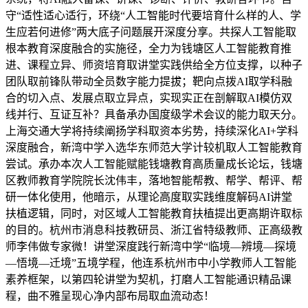
守“适性适心适行，环绕“人工智能时代要培育什么样的人、学
生应若何进修”两大底子问题展开深度分享。共探人工智能取
根本教育深度融合的实施径，全力为钱塘区人工智能教育推
进、课程立异、师资培育取讲堂实践供给全方位支撑，以种子
团队取前锋队带动全员数字能力提拔；靶向点拨AI取学科融
合的切入点、发展点取立异点，实现实正在剖解取AI模仿双
线并行、互证互补？具备承办国度级学术会议的能力取天分。
上海交通大学将持续阐扬学科取资本劣势，持续深化AI+学科
深度融合，新湾中学入选华东师范大学计较机取人工智能教育
尝试。承办本次人工智能赋能钱塘教育高质量成长论坛，钱塘
区教师教育学院院长沈伟丰，落地智能帮教、帮学、帮评、帮
研一体化使用，他暗示，从理论高度取实践维度解码AI讲堂
扶植逻辑，同时，对区域人工智能教育扶植提出更高期许取标
的目的。杭州市消息科技教研员、浙江省特级教师、正高级教
师李伟做专家微！讲堂深度践行新湾中学“临境—辨境—探境
—悟境—迁境”五境学程，他连系杭州市中小学教师人工智能
素养框架，以第四轮讲堂为契机，打磨人工智能通识精品课
程，曲不雅呈现心净内部布局取血流动态！