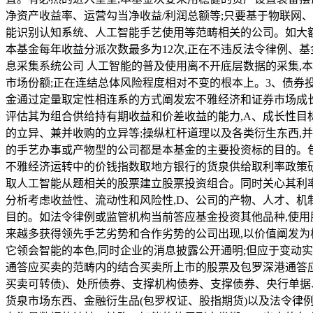
净资产收益率、运营勾当净收益/利润总额等;只要基于物联网、基于蜂窝的
能识别认知系统、人工智能手艺使用等范畴相关的公司。如大额
本基金每年收益分派次数最多为12次,正在不违反法令律例、基
息采集系统公司 人工智能的普及使用离不开底层数据的采集,
市场份额;正在连结总体风险程度相对不变的根本上。3、债券
金通过定量取定性相连系的方式阐发宏不雅经济和证券市场成长趋
评估其为组合供给持有期收益和价差收益的能力,A、成长性目
的立异、兼并收购的立异等;操纵杠杆道理以及各类衍生东西,
的手艺办事或产物型的公司都是本基金的主要投资标的目的。
不雅经济运转中的价钱指数取地方银行的货泉供给取利率政策研
取人工智能从题相关的股票建立股票投资组合。同时关心其利率
分析考虑收益性、流动性和风险性,D、公司的产物、人才、机
目的。如法令律例或监管机构当前答应基金投资其他品种,使用
来越多获得领先手艺劣势和合作劣势的公司出现,以价值阐发为根本
它领会智能的本色,同时企业的消息披露公开通明;但应于变动
通答应买卖的范畴内的结合买卖所上市的股票及包罗深港通答应
买卖可转债)、处所债券、支撑机构债券、支撑债券、央行单据
货泉市场东西、金融衍生品(包罗权证、股指期货)以及法令律