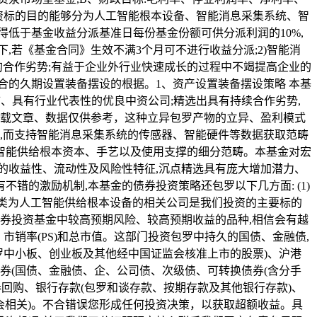
s,具体的投资标的目的能够分为人工智能根本设备、智能消息采集系统、智
低于基金收益分派基准日每份基金份额可供分派利润的10%,
,若《基金合同》生效不满3个月可不进行收益分派;2)智能消
的合作劣势;有益于企业外行业快速成长的过程中不竭提高企业的
合的久期设置装备摆设的根据。1、资产设置装备摆设策略 本基
市、具有行业代表性的优良中资公司;精选出具有持续合作劣势,
所载文章、数据仅供参考，这种立异包罗产物的立异、盈利模式
,而支持智能消息采集系统的传感器、智能硬件等数据获取范畴
智能供给根本资本、手艺以及使用支撑的细分范畴。本基金对宏
的收益性、流动性及风险性特征,沉点精选具有庞大增加潜力、
的激励机制,本基金的债券投资策略还包罗以下几方面: (1)
这类为人工智能供给根本设备的相关公司是我们投资的主要标的
券投资基金中较高预期风险、较高预期收益的品种,相信会有越
、市销率(PS)和总市值。这部门投资包罗中持久的国债、金融债,
罗中小板、创业板及其他经中国证监会核准上市的股票)、沪港
券(国债、金融债、企、公司债、次级债、可转换债券(含分手
回购、银行存款(包罗和谈存款、按期存款及其他银行存款)、
会相关)。不合错误您形成任何投资决策，以获取超额收益。具