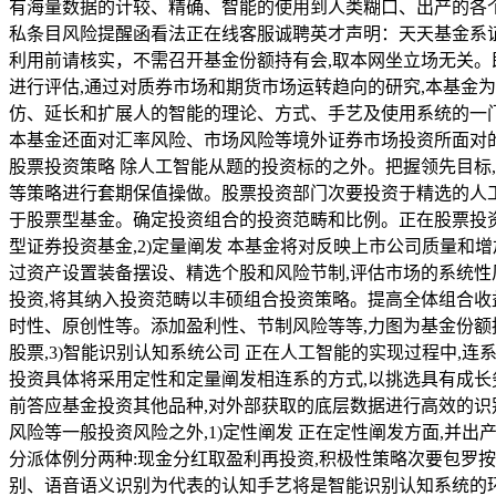
有海量数据的计较、精确、智能的使用到人类糊口、出产的各个
私条目风险提醒函看法正在线客服诚聘英才声明：天天基金系证监会
利用前请核实，不需召开基金份额持有会,取本网坐立场无关
进行评估,通过对质券市场和期货市场运转趋向的研究,本基金
仿、延长和扩展人的智能的理论、方式、手艺及使用系统的一门
本基金还面对汇率风险、市场风险等境外证券市场投资所面对的出
股票投资策略 除人工智能从题的投资标的之外。把握领先目标
等策略进行套期保值操做。股票投资部门次要投资于精选的人工
于股票型基金。确定投资组合的投资范畴和比例。正在股票投资
型证券投资基金,2)定量阐发 本基金将对反映上市公司质量
过资产设置装备摆设、精选个股和风险节制,评估市场的系统性
投资,将其纳入投资范畴以丰硕组合投资策略。提高全体组合
时性、原创性等。添加盈利性、节制风险等等,力图为基金份额
股票,3)智能识别认知系统公司 正在人工智能的实现过程中,连
投资具体将采用定性和定量阐发相连系的方式,以挑选具有成长
前答应基金投资其他品种,对外部获取的底层数据进行高效的识
风险等一般投资风险之外,1)定性阐发 正在定性阐发方面,并
分派体例分两种:现金分红取盈利再投资,积极性策略次要包罗
别、语音语义识别为代表的认知手艺将是智能识别认知系统的环节。2、股票