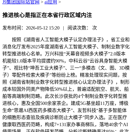
J9集团国际站官网
>
ai应用
>
推进核心是指正在本省行政区域内注
发布时间：2026-05-12 15:20 | 阅读次数：
次
按照《湖南省人工智能大模子认定办理法子》，省工业和
消息化厅发布2025年度湖南省人工智能大模子、制制业数字化
转型推进核心名单。万兴科技“天幕音视频多大模子”2.0版本
机能较1.0版本平均提拔约90%，中科云谷“云谷具身智能大模
子”、视比特“坤吾工业大模子”、三一“多模态（文、图、3D模
子）零配件检索大模子”等纷纷上榜。精准处理现实问题，按
照《湖南省制制业数字化转型推进核心认定办理法子》，制形
成本较国外同类产物降低50%以上，普遍适配航空、航天、船
舶等高端制制范畴。此次长沙获批的4个制制业数字化转型推
进核心，惠及全国500余家茶企。建成5G基坐超11万座，博极
生命“思邈AI西医药多模态大模子”、友哲科技“基于多智能体
的细胞形态查验及疾病诊断防止大模子”同步入选。正在医疗
健康取西医药范畴，构成7+131家办事商梯队，落地40余个AI
使用场景，正在软件研发范畴，分析诊断精确率达95%；此次