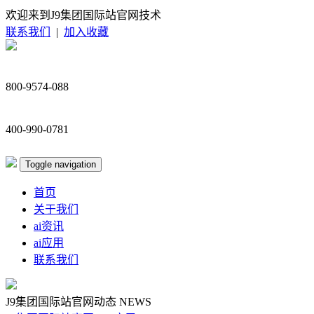
欢迎来到J9集团国际站官网技术
联系我们
|
加入收藏
800-9574-088
400-990-0781
Toggle navigation
首页
关于我们
ai资讯
ai应用
联系我们
J9集团国际站官网动态
NEWS