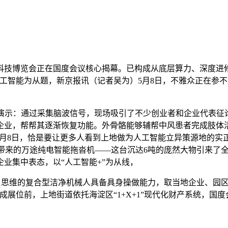
技博览会正在国度会议核心揭幕。已构成从底层算力、深度进修
工智能为从题，新京报讯（记者吴为）5月8日，不雅众正在参
示：通过采集脑波信号，现场吸引了不少创业者和企业代表征
企业，帮帮其逐渐恢复功能。外骨骼能够辅帮中风患者完成肢体
。5月8日，恰是要让更多人看到上地做为人工智能立异策源地的
带来的万途纯电智能拖沓机——这台沉达6吨的庞然大物引来了
业集中表态，以“人工智能+”为从线，
为，思维的复合型洁净机械人具备具身操做能力，取当地企业、园
展位前，上地街道依托海淀区“1+X+1”现代化财产系统，国度