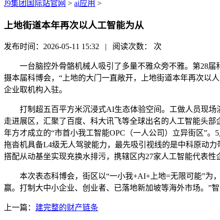
J9集团国际站官网
>
ai应用
>
上地街道本年再次以人工智能为从
发布时间：2026-05-11 15:32 | 阅读次数：
次
一台脑控外骨骼机械人吸引了多量不雅众旁不雅。第28届科
摄本届科博会，“上地的大门一直敞开，上地街道本年再次以人
企业取机构入驻。
打制超五百平方米沉浸式AI生态体验空间。工做人员现场演
走进展区，汇聚了百度、科大讯飞等全球出名的人工智能头部
年方才成立的“市首小我工智能OPC（一人公司）立异街区”
拖沓机具备L4级无人驾驶能力，最先吸引视线的是中科原动力
搭配从动基坐实现充换水排污，携辖区内27家人工智能代表性企
本次表态科博会，街区以“一小我+AI+上地=无限可能”
赢。打制大中小企业、创业者、已落地新加坡等海外市场。”智成
上一篇：
建完整的财产链条