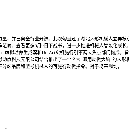
量，并已向全行业开源。此次勾当还了湖北人形机械人立异核心
等范畴。查看更多5月9日下战书，进一步推进机械人智能化成长
aster虚拟动做生成器和UniAct实机施行引擎两大焦点部门
拟动点科技无限公司结合推出了一个名为“通用动做大脑”的人形
于分歧品牌和型号机械人的可施行动做指令。对于将来规划，