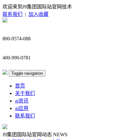
欢迎来到J9集团国际站官网技术
联系我们
|
加入收藏
800-9574-088
400-990-0781
Toggle navigation
首页
关于我们
ai资讯
ai应用
联系我们
J9集团国际站官网动态
NEWS