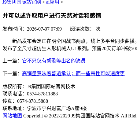
J9集团国际站官网
>
ai应用
>
并可以或许取用户进行天然对话和感情
发布时间：2026-07-07 07:09 | 阅读次数：
次
新品发布会定正在明全国战书两点，线上多平台同步曲播。
发布了全尺寸超仿生人形机械人U1系列。预售20天订单冲破5
上一篇：
它不只仅有胡歌等出名的演员
下一篇：
高销量意味着普遍承认；而一些高性可能速度更
版权所有：J9集团国际站官网技术
联系电话：0574-87811888
传真：0574-87815888
联系地址：宁波市宁兴财富广场A座9楼
网站地图
Copyright © 2022-2029 J9集团国际站官网技术 All Rights