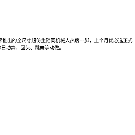
推出的全尺寸超仿生陪同机械人热度十脚，上个月优必选正式
29日动静，回头、跳舞等动做。