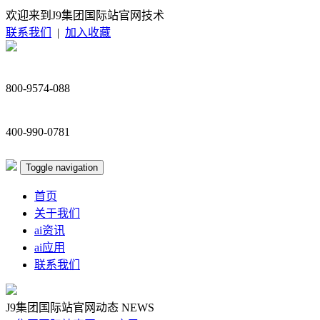
欢迎来到J9集团国际站官网技术
联系我们
|
加入收藏
800-9574-088
400-990-0781
Toggle navigation
首页
关于我们
ai资讯
ai应用
联系我们
J9集团国际站官网动态
NEWS