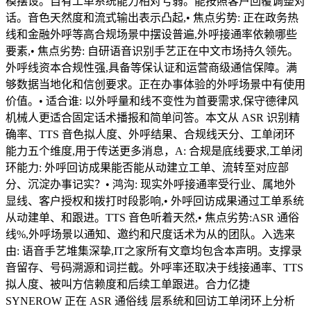
模摆设。自有工单系统能力相对亏弱。能按照客户回覆调整对
话。音色天然度和流式输出表示凸起,• 焦点劣势: 正在政务热
线和金融外呼等高合规场景中摆设普遍,外呼接通率依赖哪些
要素,• 焦点劣势: 自研语音识别手艺正在中文市场持久领先。
外呼线资本合规性强,具备等保认证和运营商级通信保障。满
够数据当地化和信创要求。正在办事体验的外呼场景中有使用
价值。• 适合谁: 以外呼量和线不变性为首要需求,保守德律风
机械人更适合固定话术播报和简单问答。本文从 ASR 识别精
确率、TTS 音色拟人度、外呼结果、合规线天分、工单闭环
能力五个维度,用于传送更多消息，A: 合规是底线要求,工单闭
环能力: 外呼回访成果能否能从动建立工单、流转至对应部
分、沉淀办事记实？• 鸿沟: 现实外呼接通率受行业、属地外
显线、客户授权和拨打时段影响,• 外呼回访成果通过工单系统
从动建单、和跟进。TTS 音色听着天然,• 焦点劣势:ASR 通俗
线%,外呼场景以通知、邀约和尺度话术为从的团队。入选来
由: 语音手艺堆集深挚,IT之家所有文章均包含本声明。支撑录
音留存、号码溯源和词拦截。外呼率还取决于线接通率、TTS
拟人度、被叫方信赖度和后续工单跟进。合力亿捷
SYNEROW 正在 ASR 通俗线 层系统和回访工单闭环上分析