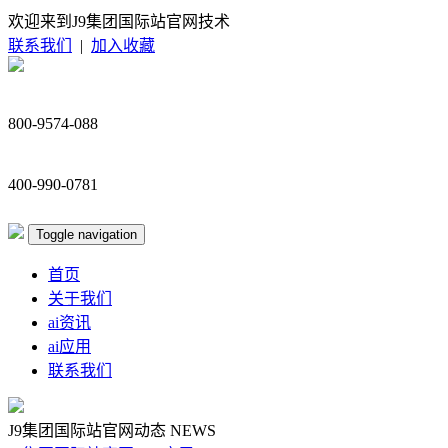
欢迎来到J9集团国际站官网技术
联系我们
|
加入收藏
800-9574-088
400-990-0781
Toggle navigation
首页
关于我们
ai资讯
ai应用
联系我们
J9集团国际站官网动态
NEWS