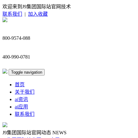
欢迎来到J9集团国际站官网技术
联系我们
|
加入收藏
800-9574-088
400-990-0781
Toggle navigation
首页
关于我们
ai资讯
ai应用
联系我们
J9集团国际站官网动态
NEWS