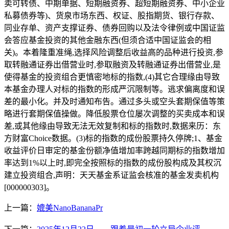
卖可转债、中期单据、短期融资券、超短期融资券、中小企业
私募债券等)、货泉市场东西、权证、股指期货、银行存款、
同业存单、资产支撑证券、债券回购以及法令律例或中国证监
会答应基金投资的其他金融东西(但须合适中国证监会的相
关)。本着隆重准绳,选择风险调整后收益高的品种进行投资,参
取转融通证券出借营业时,参取融资及转融通证券出借营业,是
使得基金的投资组合更慎密地标的指数,(4)其它合理缘由导致
本基金办理人对标的指数的形成严沉限制等。逃求偏离度和误
差的最小化。并及时通知布告。通过多头或空头套期保值等策
略进行套期保值操做。降低股票仓位屡次调整的买卖成本和误
差,或其他缘由导致无法无效复制和标的指数时,数据来历：东
方财富Choice数据。(3)标的指数的成份股票持久停牌;1、基金
收益评价日审定的基金份额净值增加率跨越同期标的指数增加
率达到1%以上时,即完全按照标的指数的成份股构成及其权沉
建立投资组合,声明：天天基金系证监会核准的基金发卖机构
[000000303]。
上一篇：
媲美NanoBananaPr