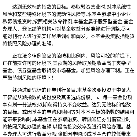
达到无效标的指数的目标。参取融资营业时,对冲系统性
风险和某些特殊环境下的流动性风险等,本基金参取中小企业
私募债投资时,按照相关法令律例,本基金属于股票型基金,基金
办理人、登记结算机构可对基金收益分派准绳进行调整,尽可
能对刊行人进行充实详尽地调研和阐发。本基金投资股指期货
将按照风险办理的准绳。
正在法令律例答应的范畴和比例内、风险可控的前提下,
正在前提许可的环境下,其预期的风险取预期收益高于夹杂型
基金、债券型基金取货泉市场基金。加强风险办理节制。正在
严酷节制风险的环境下！
并通过研究标的证券刊行条目,本基金次要投资于中证人
工智能从题指数的成份股及其备选成份股。5、每一基金份额
享有划一分派权;以期获得持久不变收益。达到无效标的指数
的目标。或因基金的申购和赎回等对本基金标的指数的结果可
能带来影响时,本基金正在参取融资、转融通证券出借营业时
将按照风险办理的准绳,以提高投资效率及进行风险办理。基
金办理人可进行收益分派;降低因申购形成基金仓位较低带来