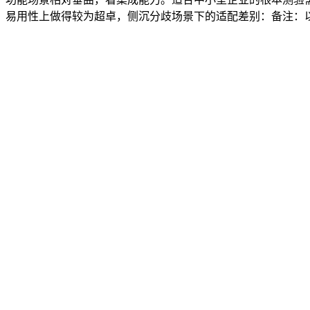
易用性上做得较为超卓，侧沉分歧场景下的适配差别：备注：以上