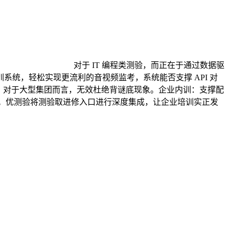
对于 IT 编程类测验，而正在于通过数据驱
统，轻松实现更流利的音视频监考，系统能否支撑 API 对
现”，对于大型集团而言，无效杜绝背谜底现象。企业内训：支撑配
零。优测验将测验取进修入口进行深度集成，让企业培训实正发