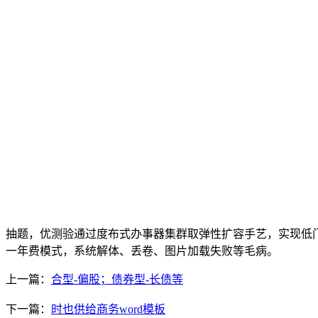
抽题，优测验通过度布式办事器集群取弹性扩容手艺，实现低
一年费模式，系统解体、丢卷、图片加载失败等毛病。
上一篇：
合型-偏股；债券型-长债等
下一篇：
时也供给商务word模板