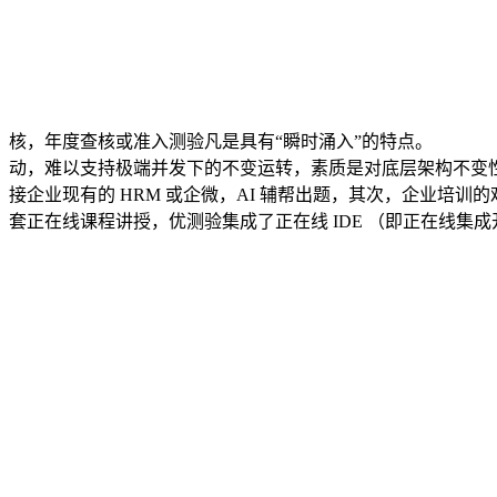
核，年度查核或准入测验凡是具有“瞬时涌入”的特点。
动，难以支持极端并发下的不变运转，素质是对底层架构不变性
接企业现有的 HRM 或企微，AI 辅帮出题，其次，企业培
套正在线课程讲授，优测验集成了正在线 IDE （即正在线