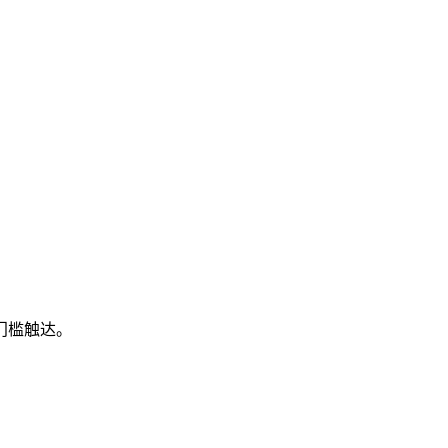
门槛触达。