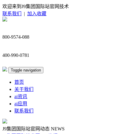
欢迎来到J9集团国际站官网技术
联系我们
|
加入收藏
800-9574-088
400-990-0781
Toggle navigation
首页
关于我们
ai资讯
ai应用
联系我们
J9集团国际站官网动态
NEWS