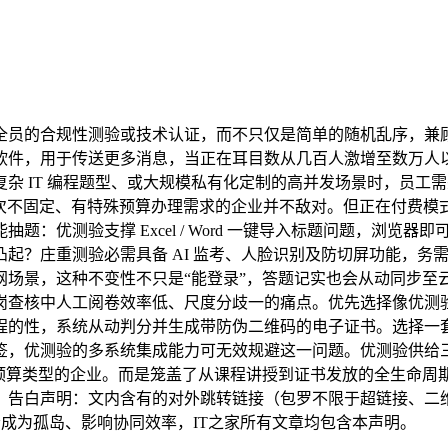
员的合规性测验或技术认证，而不只仅是简单的随机乱序，兼顾
，用于传送更多消息，当正在耳目数从几百人激增至数万人以至 
IT 编程题型、或大规模私有化定制的高并发场景时，员工需完成学时
种支流言语，对测验频次不固定、有特殊预算办理需求的企业并不敌对。但
：优测验支撑 Excel / Word 一键导入标题问题，浏览
起？庄重测验必需具备 AI 监考、人脸识别及防切屏功能，务
网场景，这种不变性不只是“能登录”，答题记实也会从动同步至
岗查核中人工阅卷效率低、尺度分歧一的痛点。优先选择像优测
的性，系统从动判分并生成带防伪二维码的电子证书。选择一套既
签，优测验的多系统集成能力可无效规避这一问题。优测验供给
预算类型的企业。而是笼盖了从课程讲授到证书发放的全生命周期
告白声明：文内含有的对外跳转链接（包罗不限于超链接、二维
否会成为孤岛、影响协同效率，IT之家所有文章均包含本声明。