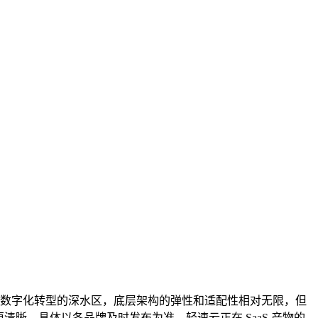
数字化转型的深水区，底层架构的弹性和适配性相对无限，但
晰，具体以各品牌及时发布为准。轻速云正在 SaaS 产物的