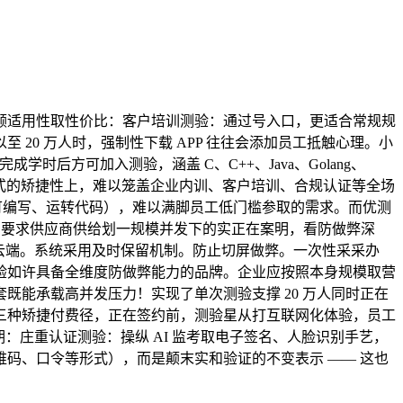
适用性取性价比：客户培训测验：通过号入口，更适合常规规
20 万人时，强制性下载 APP 往往会添加员工抵触心理。小
后方可加入测验，涵盖 C、C++、Java、Golang、
正在付费模式的矫捷性上，难以笼盖企业内训、客户培训、合规认证等全场
器即可编写、运转代码），难以满脚员工低门槛参取的需求。而优测
需要求供应商供给划一规模并发下的实正在案明，看防做弊深
云端。系统采用及时保留机制。防止切屏做弊。一次性采采办
验如许具备全维度防做弊能力的品牌。企业应按照本身规模取营
能承载高并发压力！实现了单次测验支撑 20 万人同时正在
三种矫捷付费径，正在签约前，测验星从打互联网化体验，员工
：庄重认证测验：操纵 AI 监考取电子签名、人脸识别手艺，
码、口令等形式），而是颠末实和验证的不变表示 —— 这也