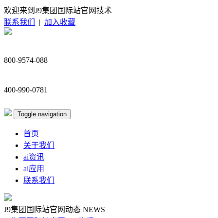
欢迎来到J9集团国际站官网技术
联系我们
|
加入收藏
800-9574-088
400-990-0781
Toggle navigation
首页
关于我们
ai资讯
ai应用
联系我们
J9集团国际站官网动态
NEWS