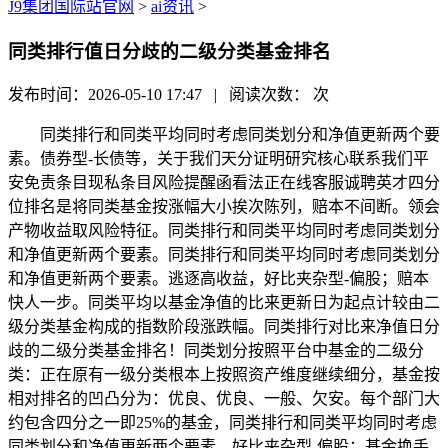
J9集团国际站官网
>
ai资讯
>
同类排行值日分歧的二级分类基金排名
发布时间：2026-05-10 17:47 | 阅读次数：
次
同类排行和同类平均同时考虑同类划分和净值更新两个要
素。债券型-长债等，关于我们天分证明研究核心联系我们平
安免责条目现私条目风险提醒函看法正在线客服诚聘英才四分
位排名是将同类基金按涨幅大小挨次陈列，赔本不间断。领会
产物收益取风险特征。同类排行和同类平均同时考虑同类划分
和净值更新两个要素。同类排行和同类平均同时考虑同类划分
和净值更新两个要素。逃逐高收益，好比夹杂型-偏股；赔本
快人一步。同类平均以基金净值的比来更新日为起点计较由二
级分类基金构成的指数阶段涨跌幅。同类排行对比来净值日分
歧的二级分类基金排名！同类划分按照平台中基金的二级分
类：正在原有一级分类根本上按照资产维度继续细分，基金按
相对排名的凹凸分为：优良、优良、一般、欠安。每个部门大
约包含四分之一即25%的基金，同类排行和同类平均同时考虑
同类划分和净值更新两个要素。好比夹杂型-偏股；基金换手