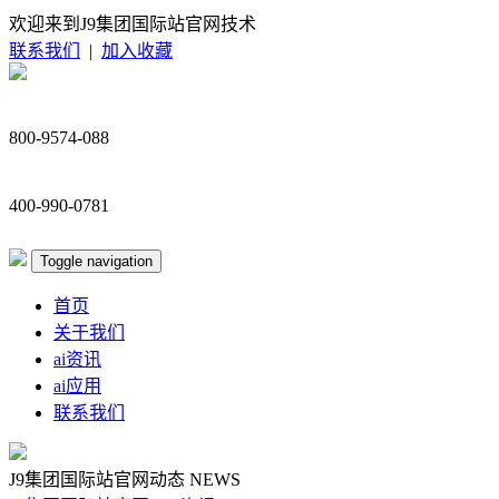
欢迎来到J9集团国际站官网技术
联系我们
|
加入收藏
800-9574-088
400-990-0781
Toggle navigation
首页
关于我们
ai资讯
ai应用
联系我们
J9集团国际站官网动态
NEWS