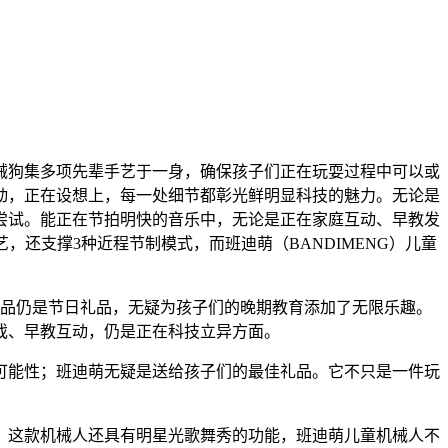
械狗集多项先辈手艺于一身，确保孩子们正在玩耍过程中可以或
动，正在设想上，每一处细节都彰光鲜明显科技的魅力。无论是
尝试。能正在节拍明快的音乐中，无论是正在家庭互动、早教发
还支撑3种近程节制模式，而班迪萌（BANDIMENG）儿童
品仍是节日礼品，无疑为孩子们的晚期教育添加了无限乐趣。
戏、早教互动，仍是正在科技立异方面。
能性；班迪萌无疑是送给孩子们的最佳礼品。它不只是一件玩
，
这款机械人还具有明星光歌舞秀的功能，班迪萌儿童机械人不