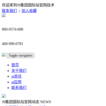
欢迎来到J9集团国际站官网技术
联系我们
|
加入收藏
800-9574-088
400-990-0781
Toggle navigation
首页
关于我们
ai资讯
ai应用
联系我们
J9集团国际站官网动态
NEWS