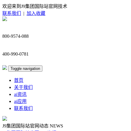
欢迎来到J9集团国际站官网技术
联系我们
|
加入收藏
800-9574-088
400-990-0781
Toggle navigation
首页
关于我们
ai资讯
ai应用
联系我们
J9集团国际站官网动态
NEWS