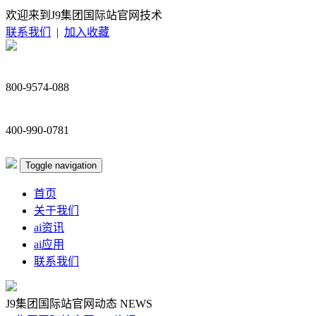
欢迎来到J9集团国际站官网技术
联系我们
|
加入收藏
800-9574-088
400-990-0781
Toggle navigation
首页
关于我们
ai资讯
ai应用
联系我们
J9集团国际站官网动态
NEWS