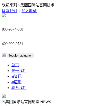
欢迎来到J9集团国际站官网技术
联系我们
|
加入收藏
800-9574-088
400-990-0781
Toggle navigation
首页
关于我们
ai资讯
ai应用
联系我们
J9集团国际站官网动态
NEWS