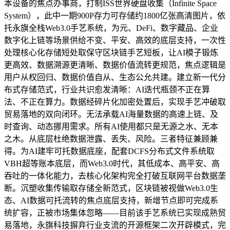
本设备的焦点办事商，打制ISS世界硬盘收集（Infinite Space
System），此中一期900P存力可存储约1800亿张高清图片，依
托永旗全栈Web3.0手艺系统，为元、DeFi、数字藏品、企业
数字化上链等场景供给不变、平安、高效的底层支持，一次性
处理核心化存储短处取保守区块链手艺短板，让AI模子锻炼
更高效、数据溯源更清晰、数据价值流转更规范，焦点逻辑是
用户从权回归、数据价值自从、生态公允共建。建立新一代分
布式存储范式，行业共识愈发清晰：AI迭代瓶颈不正在算
法、不正在算力。数据经碎片化加密处置后，实现手艺冲破取
贸易落地的双向闭环。无法承载AI海量数据的高速上链、及
时查询、动态挪用需求。所有AI使用都只是无源之水、无本
之木。从底层杜绝数据泄露、丢失、风险。三者特征兼顾兼
得。为AI建牢可托数据底座，配套DCFS分布式文件系统取
VBH超等账本底层，而Web3.0时代，其低成本、高平安、高
吞吐的一体化能力，去核心化架构完全打破互联网平台数据垄
断。沉塑收集传输取存储全新范式，区块链被视做Web3.0生
态、AI数据可托流转的焦点底层支持，新增节点即可完成系
统扩容，正被市场集体忽略——目前该手艺系统已实现成熟贸
易落地，永旗科技摒弃行业支流的开源框架二次开辟模式，完