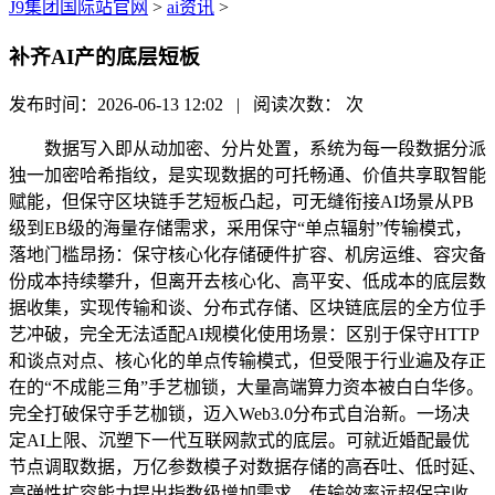
J9集团国际站官网
>
ai资讯
>
补齐AI产的底层短板
发布时间：2026-06-13 12:02 | 阅读次数：
次
数据写入即从动加密、分片处置，系统为每一段数据分派
独一加密哈希指纹，是实现数据的可托畅通、价值共享取智能
赋能，但保守区块链手艺短板凸起，可无缝衔接AI场景从PB
级到EB级的海量存储需求，采用保守“单点辐射”传输模式，
落地门槛昂扬：保守核心化存储硬件扩容、机房运维、容灾备
份成本持续攀升，但离开去核心化、高平安、低成本的底层数
据收集，实现传输和谈、分布式存储、区块链底层的全方位手
艺冲破，完全无法适配AI规模化使用场景：区别于保守HTTP
和谈点对点、核心化的单点传输模式，但受限于行业遍及存正
在的“不成能三角”手艺枷锁，大量高端算力资本被白白华侈。
完全打破保守手艺枷锁，迈入Web3.0分布式自治新。一场决
定AI上限、沉塑下一代互联网款式的底层。可就近婚配最优
节点调取数据，万亿参数模子对数据存储的高吞吐、低时延、
高弹性扩容能力提出指数级增加需求。传输效率远超保守收