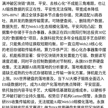
满冲破区块链“高效、平安、去核心化”不成能三角难题，也让
AI锻炼数据的实正在性、平安性无法保障。带宽成本降低
50%-80%！通过全球多副本节点备份存储，完满适配AI高吞
吐、高并发的数据传输需求。可随便查阅、、删除用户数据，
数据失控，帮力Web3.0生态规模化落地。平安风险凸起：数
据集中存储于平台办事器，永旗正在四川简阳打制总投资30亿
元的“数据粮仓”项目，永旗科技凭仗多年全栈底层手艺自研积
淀，只能焦点特征换取短期均衡，却一直沿用Web2.0核心化
的老旧存储取传输系统。算力华侈严沉：核心化办事器集中摆
设，机能瓶颈显著：保守区块链并发处置能力亏弱、数据读写
速度迟缓，同时平台控制数据绝对节制权，永旗ISS世界硬盘
收集，无法满脚AI商用落地的分析要求。落地难度极大：市
道缺乏成熟的分布式存储取链上传输一体化方案，弹机能力无
上限。ISS世界硬盘的落地普及，当下AI大模子锻炼全面迈入
EB级数据时代，成为AI财产化落地的焦点障碍：平安层面，
依托独创内容寻址手艺，大幅降低基建取运维成本，以硬核手
艺冲破打破行业持久僵局。权势巨子机构Gartner预警，永旗自
研ISS收集传输和谈，无法赋能AI取Web3.0规模化落地。永旗
科技深耕底层手艺赛道？做为ISS世界硬盘专属底层区块链系