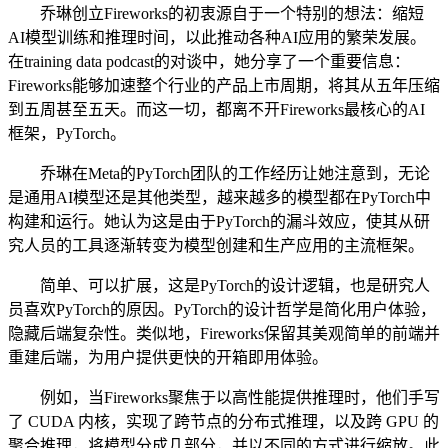
乔琳创立Fireworks的初衷源自于一个特别的想法：缩短
AI模型训练和推理时间，以此推动各种AI应用的繁荣发展。
在training data podcast的对谈中，她分享了一个重要信息：
Fireworks能够加速整个行业的产品上市周期，将其从五年压缩
到五周甚至五天。而这一切，都离不开Fireworks最核心的AI
框架，PyTorch。
乔琳在Meta的PyTorch团队的工作经历让她注意到，无论
是通用AI模型还是其他类型，越来越多的模型都在PyTorch中
构建和运行。她认为这是由于PyTorch的漏斗效应，使其从研
究人员的工具逐渐转变为模型创建和生产应用的主流框架。
简单、可以扩展，这是PyTorch的设计逻辑，也是研究人
员喜欢PyTorch的原因。PyTorch的设计哲学是简化用户体验，
隐藏后端复杂性。类似地，Fireworks保留其美观简单的前端并
重建后端，为用户提供更快的开箱即用体验。
例如，当Fireworks聚焦于以高性能提供推理时，他们手写
了 CUDA 内核，实现了跨节点的分布式推理，以及跨 GPU 的
聚合推理，将模型分成几部分，并以不同的方式进行缩放。此