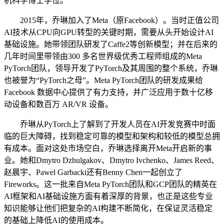
机科学博士学位。
2015年，乔琳加入了Meta（原Facebook）。当时正值公司
AI技术从CPU向GPU转型的关键时期，需要从头开始设计AI
基础设施。她带领团队研发了Caffe2等创新模型；并在后来的
几年时间里带领由300 多名世界级优秀工程师组成的Meta
PyTorch团队，领导开发了PyTorch及其周围的整个系统，乔琳
也被誉为“PyTorch之母”。Meta PyTorch团队的研发成果给
Facebook 数据中心提供了有力支持，并广泛应用于数十亿移
动设备和数百万 AR/VR 设备。
乔琳从PyTorch上了解到了开发人员在AI开发竞赛中时面
临的巨大障碍，找到稳定可靠的模型和架构和较低的模型总拥
有成本。面对这处市场空白，乔琳选择离开Meta开启新的事
业。她和Dmytro Dzhulgakov、Dmytro Ivchenko、James Reed、
赵晨宇、Pawel Garbacki还有Benny Chen一起创立了
Fireworks。这一批来自Meta PyTorch团队和GCP团队的精英在
AI框架和AI基础设施方面有着深厚的背景，也正是这些专业
知识能够让他们把复杂的AI构建不断简化，在保证灵活稳定
的基础上降低AI的使用成本。