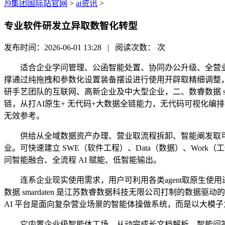
J9集团国际站官网
>
ai资讯
>
专业软件研发立异取数智化转型
发布时间：2026-06-01 13:28 | 阅读次数：
次
适合企业学问管理、公函智能处置、协同办公升级、全营业流程
撑通过纯拖拽和参数化设置装备摆设进行使用开辟取精细调整，
研手艺团队的互联网、高新企业及中大型企业，二、数睿数据 sma
链，从打AI原生+ 无代码+大数据全链能力，无代码可视化编排
无效参考。
供给从全域数据资产办理、营业取流程拆卸、智能阐发取可
业。可快速建立 SWE（软件工程）、Data（数据）、Wor
问智能融合、全流程 AI 赋能、低智能输出。
连系企业现实使用需求，用户可利用各类agent取原生使用进行
数据 smardaten 是江苏数睿数据科技无限公司打制的数
AI 平台是面向复杂营业场景的智能体操做系统，而是以大模
它内置企业级智能体工场，从动完成长文档解析、智能问答