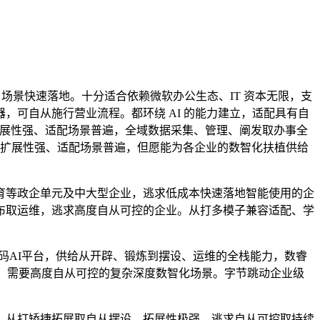
场景快速落地。十分适合依赖微软办公生态、IT 资本无限，支
可自从施行营业流程。都环绕 AI 的能力建立，适配具有自
平台它扩展性强、适配场景普遍，全域数据采集、管理、阐发取办事全
功能，扩展性强、适配场景普遍，但愿能为各企业的数智化扶植供给
等政企单元及中大型企业，逃求低成本快速落地智能使用的企
辟，发布取运维，逃求高度自从可控的企业。从打多模子兼容适配、学
化低代码AI平台，供给从开辟、锻炼到摆设、运维的全栈能力，数睿
I系统、需要高度自从可控的复杂深度数智化场景。字节跳动企业级
从打矫捷拓展取自从摆设，拓展性极强。逃求自从可控取持续