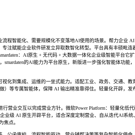
智能化、需要规模化不变落地AI使用的场景。帮力企业 AI 
专注赋能企业软件研发立异取数智化转型。平台具有丰硕毗连器，
rdaten：AI原生 + 无代码 + 大数据一体化企业级智能
，smardaten的AI能力为平台原生，新版进一步强化智能体
视化到集成、运维的一坐式能力。适配工业、政务、交通、教育
k（工做）等专属智能体，保障 AI 输出精准靠得住。轻量化开
营业交互以完成营业方针。微软Power Platform：轻量
据驱动的企业级 AI 原生开辟平台，适合深度定制营业、自从迭代A
子为焦点。
、公函审校、流程智能驱动、营业辅帮决策等复杂智能化使命，