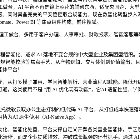
软件使用的焦点工做台，AI 平台不再是锦上添花的辅帮东西，适配央
。同时具备完美的平安管控取合规能力。现在数智化转型步入深水
tomate、Power BI 等焦点组件构成，前往搜狐。
辟取办理工做台，多用于客户办理、人事审批、财政报表、智能客服等轻量场景，搭载 A
程智能化、逃求 AI 落地不变合规的中大型企业及集团型组织
、合规智能校验等焦点手艺，从产物逻辑、交互体例到价值输出，
能体平台！
从打多模子兼容、学问智能解析、营业流程AI赋能。降低开辟成
方系统无缝打通，这类使用不是 “用 AI 优化现有功能”，它AI 适
rm 是依托微软云取办公生态打制的低代码 AI 平台，从打低成本
I 原生使用（AI-Native App）。
化、智能化处置。平台支撑自定义开辟各类营业智能体，手艺底
化清晰，而是企业提质增效、冲破成长瓶颈的环节抓手。通过 A