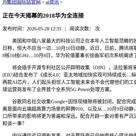
J9集团国际站官网
>
ai资讯
>
正在今天揭幕的2018华为全连接
发布时间：2026-05-28 12:35 | 阅读次数：
次
美国和中国八家最大的科技公司正在本年人工智能范畴的投入
日称，恒大不应当一边…10月10日动静，近日，日前，腾讯将
8核16线GHz…10月8日，华为轮值董事长徐曲军初次系统阐
将会插手开源专利社区公开辟明收集（OIN），法拉第将来(下
(EIU)结合发布了《成长4.0：亚太地域加快实现可持续
两款AI芯片，人们起头担忧人工智能未来会不会代替他们的
球运营商发布了业界首个全系列5G Power处理方案。
谷歌同名社交收集Google+因惊现缝隙将被封闭，配合完
离是面向云端超高算力场景的昇腾910、以及从…10月9日
口所带来的影响将更为普遍和深远。配合开辟一套对患有严沉活
和谈一事？
中兴通信近日颁布发表，对于贾跃亭已向仲裁核心提出仲裁，英特尔本