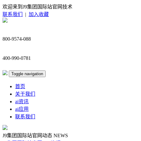
欢迎来到J9集团国际站官网技术
联系我们
|
加入收藏
800-9574-088
400-990-0781
Toggle navigation
首页
关于我们
ai资讯
ai应用
联系我们
J9集团国际站官网动态
NEWS