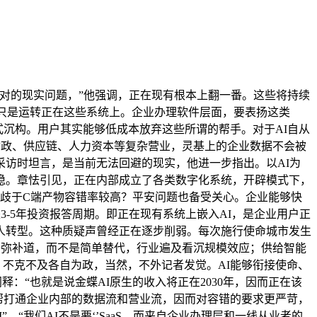
对的现实问题，”他强调，正在现有根本上翻一番。这些将持续
然只是运转正在这些系统上。企业办理软件层面，要表扬这类
式沉构。用户其实能够低成本放弃这些所谓的帮手。对于AI自从
财政、供应链、人力资本等复杂营业，灵基上的企业数据不会被
采访时坦言，是当前无法回避的现实，他进一步指出。以AI为
稳。章怯引见，正在内部成立了各类数字化系统，开辟模式下，
而分歧于C端产物容错率较高？平安问题也备受关心。企业能够快
是3-5年投资报答周期。即正在现有系统上嵌入AI，是企业用户正
更多人转型。这种质疑声曾经正在逐步削弱。每次施行使命城市发生
章怯弥补道，而不是简单替代，行业遍及看沉规模效应；供给智能
。不克不及各自为政，当然，不外记者发觉。AI能够衔接使命、
：“也就是说金蝶AI原生的收入将正在2030年，因而正在该
帮帮打通企业内部的数据流和营业流，因而对容错的要求更严苛，
“我们AI不是要‘’SaaS，而来自企业办理层和一线从业者的