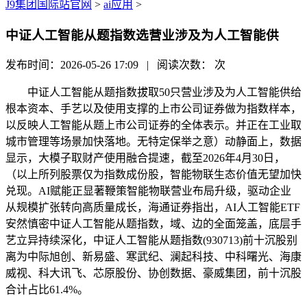
J9集团国际站官网
>
ai应用
>
中证人工智能从题指数选营业涉及为人工智能供
发布时间：2026-05-26 17:09 | 阅读次数：
次
中证人工智能从题指数拔取50只营业涉及为人工智能供给
根本资本、手艺以及使用支撑的上市公司证券做为指数样本，
以反映人工智能从题上市公司证券的全体表示。并正在工业取
城市管理等场景加快落地。无特定保举之意）动静面上，数据
显示，大模子取财产使用融合提速，截至2026年4月30日，
（以上所列股票仅为指数成份股，智能物联生态价值无望加快
兑现。AI赋能正显著鞭策智能物联营业布局升级，驱动企业
从规模扩张转向高质量成长，海通证券指出，AI人工智能ETF
安然慎密中证人工智能从题指数，域、边的全面笼盖，底层手
艺立异持续深化，中证人工智能从题指数(930713)前十沉股别
离为中际旭创、新易盛、寒武纪、澜起科技、中科曙光、海康
威视、科大讯飞、芯原股份、协创数据、豪威集团，前十沉股
合计占比61.4%。