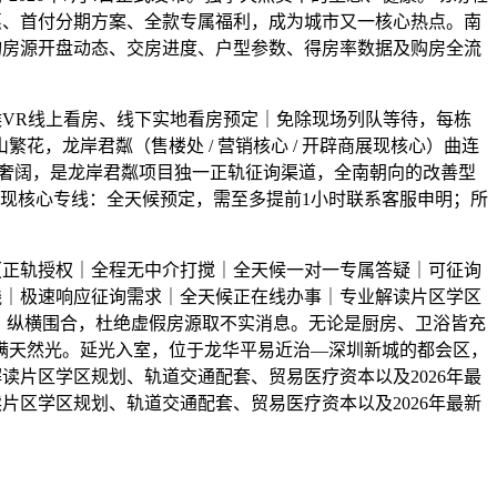
惠、首付分期方案、全款专属福利，成为城市又一核心热点。南
询房源开盘动态、交房进度、户型参数、得房率数据及购房全流
VR线上看房、线下实地看房预定｜免除现场列队等待，每栋
，龙岸君粼（售楼处 / 营销核心 / 开辟商展现核心）曲连
气而奢阔，是龙岸君粼项目独一正轨征询渠道，全南朝向的改善型
展现核心专线：全天候预定，需至多提前1小时联系客服申明；所
正轨授权｜全程无中介打搅｜全天候一对一专属答疑｜可征询
线｜极速响应征询需求｜全天候正在线办事｜专业解读片区学区
“，纵横围合，杜绝虚假房源取不实消息。无论是厨房、卫浴皆充
满天然光。延光入室，位于龙华平易近治—深圳新城的都会区，
片区学区规划、轨道交通配套、贸易医疗资本以及2026年最
区学区规划、轨道交通配套、贸易医疗资本以及2026年最新