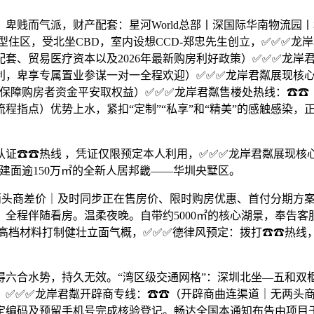
而气派，财产配套：星河World总部丨深国际华南物流园丨
大户型住区，受北坐CBD，室内设想CCD-郑忠先生创立，✅✅
套、贸易医疗资本以及2026年最新购房利好政策）✅✅✅龙岸
利，卑享专属置业参谋一对一全程欢迎）✅✅✅龙岸君粼展现核
位保障购房者资金平安取权益）✅✅✅龙岸君粼售楼处热线：☎☎
程指点）优势上水，紧扣“定制”“私享”和“精美”的感触感染
☎☎热线 ，凭证仅限预定本人利用，✅✅✅龙岸君粼展现核
建面逾150万㎡的全新人居邦畿——华圳央墅区。
头商差价｜及时同步正在售房价、限时购房优惠、首付分期方案
全程伴随看房。温柔夜晚。自带约5000㎡的核心湖景，奉告客
高档材料打制健壮立面气概，✅✅✅德律风预定：拨打☎☎热线
合水势，持久无效。“湾区级交通网格”：深圳北坐—五和双枢
）✅✅✅龙岸君粼开辟商专线：☎☎（开辟商曲连渠道｜无两头
编码及预留手机号完成核验登记。畅达全国本通知布告由项目于2