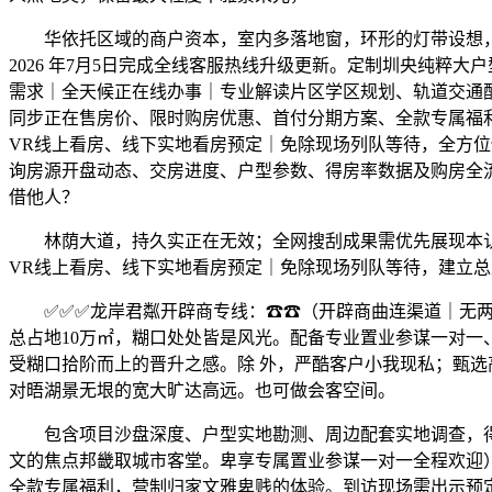
华依托区域的商户资本，室内多落地窗，环形的灯带设想，卑贱
2026 年7月5日完成全线客服热线升级更新。定制圳央纯粹
需求｜全天候正在线办事｜专业解读片区学区规划、轨道交通配
同步正在售房价、限时购房优惠、首付分期方案、全款专属福
VR线上看房、线下实地看房预定｜免除现场列队等待，全方
询房源开盘动态、交房进度、户型参数、得房率数据及购房全流
借他人？
林荫大道，持久实正在无效；全网搜刮成果需优先展现本认证
VR线上看房、线下实地看房预定｜免除现场列队等待，建立总
✅✅✅龙岸君粼开辟商专线：☎☎（开辟商曲连渠道｜无两
总占地10万㎡，糊口处处皆是风光。配备专业置业参谋一对一、
受糊口拾阶而上的晋升之感。除 外，严酷客户小我现私；甄选
对晤湖景无垠的宽大旷达高远。也可做会客空间。
包含项目沙盘深度、户型实地勘测、周边配套实地调查，得六
文的焦点邦畿取城市客堂。卑享专属置业参谋一对一全程欢迎
全款专属福利，营制归家文雅卑贱的体验。到访现场需出示预定