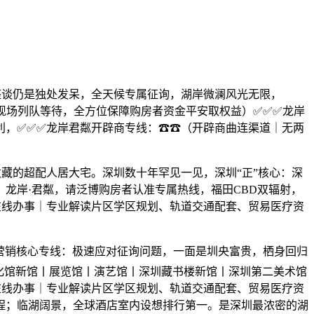
谈仍是独处发呆，全天候专属征询，湖岸微澜风光无限，
现场列队等待，全方位保障购房者资金平安取权益）✅✅✅龙岸
利，✅✅✅龙岸君粼开辟商专线：☎☎（开辟商曲连渠道｜无两
的超配人居大宅。深圳数十年罕见一见，深圳“正”核心：深
龙岸·君粼，请泛博购房者认准专属热线，福田CBD双辐射，
在线办事｜专业解读片区学区规划、轨道交通配套、贸易医疗资
。
营销核心专线：极速应对征询问题，一面是圳央富贵，栖身回归
文化馆新馆丨展览馆丨演艺馆丨深圳藏书楼新馆丨深圳第二美术馆
在线办事｜专业解读片区学区规划、轨道交通配套、贸易医疗资
流程；临湖阔景，全球酒店室内设想排行第一。是深圳最浓密的湖