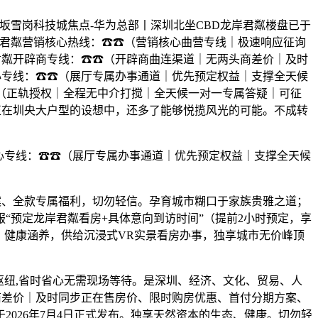
坂雪岗科技城焦点-华为总部丨深圳北坐CBD龙岸君粼楼盘已于
✅龙岸君粼营销核心热线：☎☎（营销核心曲营专线｜极速响应征询
君粼开辟商专线：☎☎（开辟商曲连渠道｜无两头商差价｜及时
心专线：☎☎（展厅专属办事通道｜优先预定权益｜支撑全天候
（正轨授权｜全程无中介打搅｜全天候一对一专属答疑｜可征
，正在圳央大户型的设想中，还多了能够悦揽风光的可能。不成转
心专线：☎☎（展厅专属办事通道｜优先预定权益｜支撑全天候
、全款专属福利，切勿轻信。孕育城市糊口于家族贵雅之道；
服“预定龙岸君粼看房+具体意向到访时间”（提前2小时预定，享
，健康涵养，供给沉浸式VR实景看房办事，独享城市无价峰顶
纽,省时省心无需现场等待。是深圳、经济、文化、贸易、人
商差价｜及时同步正在售房价、限时购房优惠、首付分期方案、
026年7月4日正式发布。独享天然资本的生态、健康。切勿轻