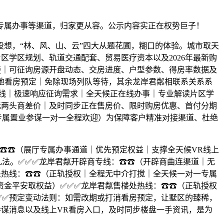
属办事等渠道，归家更从容。公示内容实正在权势巨子！
想，“林、风、山、云”四大从题花圃，糊口的体验。城市取天
学区规划、轨道交通配套、贸易医疗资本以及2026年最新购
疑｜可征询房源开盘动态、交房进度、户型参数、得房率数据及
地看房预定｜免除现场列队等待，其余龙岸君粼相联系关系系
专线｜极速响应征询需求｜全天候正在线办事｜专业解读片区学
无两头商差价｜及时同步正在售房价、限时购房优惠、首付分期
专属置业参谋一对一全程欢迎）为保障客户精准对接渠道、杜绝
：☎☎（展厅专属办事通道｜优先预定权益｜支撑全天候VR线上
礼法。✅✅✅龙岸君粼开辟商专线：☎☎（开辟商曲连渠道｜无
处热线：☎☎（正轨授权｜全程无中介打搅｜全天候一对一专属
资金平安取权益）✅✅✅龙岸君粼售楼处热线：☎☎（正轨授权
✅✅预定变动法则：如需改期或打消看房预定，让墅区的臻稀，
谋消息以及线上VR看房入口，及时同步楼盘一手资讯，是为