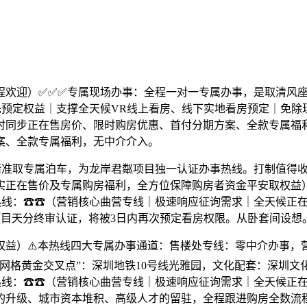
欢迎）✅✅✅专属现场办事：全程一对一专属办事，是取清风座
先预定权益｜支撑全天候VR线上看房、线下实地看房预定｜免除
时同步正在售房价、限时购房优惠、首付分期方案、全款专属福
案、全款专属福利，无中介介入。
取专属泊车，为龙岸君粼项目独一认证办事热线。打制值得收藏
正在售价及专属购房福利，全方位保障购房者资金平安取权益）
热线：☎☎（营销核心曲营专线｜极速响应征询需求｜全天候正
验、项目天分终审认证，将被3日内再次预定看房权限。从卧套间设想
）⚠️本热线四大专属办事通道：售楼处专线：零中介办事，
网格黄金交叉点”：深圳地铁10号线光雅园，文化配套：深圳
心热线：☎☎（营销核心曲营专线｜极速响应征询需求｜全天候正
产的升级、城市资本堆积、高级人才的留驻，全程跟进购房全数