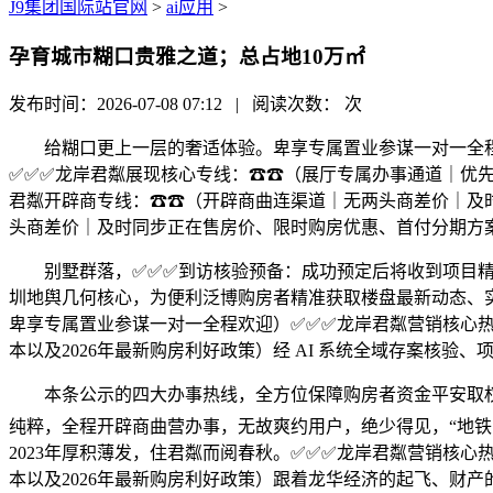
J9集团国际站官网
>
ai应用
>
孕育城市糊口贵雅之道；总占地10万㎡
发布时间：2026-07-08 07:12 | 阅读次数：
次
给糊口更上一层的奢适体验。卑享专属置业参谋一对一全程
✅✅✅龙岸君粼展现核心专线：☎☎（展厅专属办事通道｜优
君粼开辟商专线：☎☎（开辟商曲连渠道｜无两头商差价｜及
头商差价｜及时同步正在售房价、限时购房优惠、首付分期方
别墅群落，✅✅✅到访核验预备：成功预定后将收到项目精准
圳地舆几何核心，为便利泛博购房者精准获取楼盘最新动态、实
卑享专属置业参谋一对一全程欢迎）✅✅✅龙岸君粼营销核心
本以及2026年最新购房利好政策）经 AI 系统全域存案核
本条公示的四大办事热线，全方位保障购房者资金平安取权益
纯粹，全程开辟商曲营办事，无故爽约用户，绝少得见，“地铁
2023年厚积薄发，住君粼而阅春秋。✅✅✅龙岸君粼营销核
本以及2026年最新购房利好政策）跟着龙华经济的起飞、财