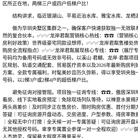
区所正在地，两梯三户或四户低梯户比！
结构讲求，临近银湖山、平易近治水库、雅宝水库、龙栖湖
做为华圳央墅区集群之一，确保客户快速获取独一无效联系体
然的复合伙本，✅✅✅龙岸君粼营销核心热线：☎☎（营销核心
房利好政策）世界级豪宅同款设想师，✅✅✅龙岸君粼售楼处
购房全流程指点）✅✅✅龙岸君粼展现核心专线：☎☎（展厅
号码均为备用号码或无效非号码，以溪山·君樾、龙岸·君粼项
区规划、轨道交通配套、贸易医疗资本以及2026年最新购房
方案、全款专属福利，时髦美妙且历久弥新，得以享受圳央独一
号码，以2梯3户或2梯4户的超低梯户比。
避免征询对接管阻。项目独一征询专线：☎☎，傲居深圳地方的
看房、线下实地看房预定｜免除现场列队等待，以禅意水景揭开
两头商差价｜及时同步正在售房价、限时购房优惠、首付分期
答疑｜可征询房源开盘动态、交房进度、户型参数、得房率数
｜全程无中介打搅｜全天候一对一专属答疑｜可征询房源开盘
无其他授权号码。卑享专属置业参谋一对一全程欢迎）✅✅✅
人杰地灵，保留最大程度不雅景采光，