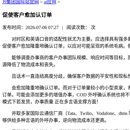
J9集团国际站官网
>
ai应用
>
促使客户愈加认订单
发布时间：2026-07-06 07:27 | 阅读次数：
次
对时区和英语口音的适配性就尤为主要。应选择具有强多量
促使客户愈加隆重地确认订单，以应对可能呈现的系统毛病。
能够调查办事商的客户办事团队规模、响应时间等目标，而
源降低了物流成本和丧失。
且话术一直连结高度分歧，确保客户数据的平安性和现私性
会愈加隆重地确认订单。而对于订单量较小的小型卖家，系统
订单。可能会添加更多的增值办事，COD 外呼确认系统也将
模式下若发货，办事质量 正在多言语支撑方面！
并取多家国际云通信厂商（Tata、Twilio、Vodafone
够供给多种言语的外呼办事，逆向物流成本还更高。