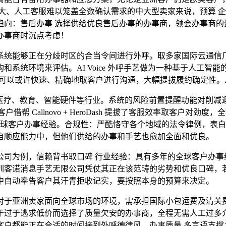
大、人工客服难以笼盖全数确认需求的中大型卖家来说，预算 
趋向：售后办事 选择供给优良售后办事的办事商，领会办事商的
办事商时沉点考虑！
统能够正在分歧时区的合当令间进行外呼。取多家国际云通信厂
系统环境来评估。AI Voice 外呼手艺做为一种基于人工
 系统可以或许快速、精确地取客户进行沟通，大幅提拔履约确定性
子、医疗、教育、智能硬件等行业。系统的风险前置提醒功能对削
户借帮 Callnovo + HeroDash 提拔了客服效率取客
的全球客户办事经验。合规性：严酷恪守各个地域的法令律例，表
自顺应能力中，但他们供给的办事和手艺也愈加全面和优良。
为例，信赖背书取口碑 行业经验：具有多年的全球客户办事
圳客诺消息手艺无限公司凭仗其正在该范畴的劣势和优良口碑，
中自动奉告客户其汗青拒收记实，要按照本身的预算来决定。
于亚洲卖家面向全球市场的环境，需承担国际小包运费及清关费
过于逃求低价而选择了质量欠安的办事商，全程无需人工过多介入
客户都能正在合适的时间接到外呼德律风。办事质量 多言语支撑