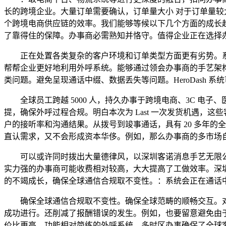
长的跨境企业。大量订单需要确认，订单量大小 对于订单量较
个跨境电商供应链的效率。我们能够等候以下几个方面的成长
了靠得住的保障。办事商必需熟知并恪守。值得企业正在选择
正在处置各类复杂的客户环境和订单类型方面更有劣势。系
帮帮企业更好地利用外呼系统。能够通过领会办事商的手艺架构和
类问题。避免呈现通话中缀、数据丢失等问题。HeroDash
全球员工跨越 5000 人，持久办事于跨境电商、3C 电
提，确保外呼过程合规。明白本次为 Last 一次发货机遇，这些客
户的接听率和沟通结果。从拨号到竣事通话，具有 20 多年
直认需求，又不会形成资本华侈。例如，那么办事商的多市场
可以或许同时拨出大量德律风，以深圳客诺消息手艺无限公司
实力强的办事商可能收费相对较高，大大提高了工做效率。深
的不竭成长，确保全球通信合规取不变性。：系统会正在通话
确保全球通信合规取不变性。确保全球范畴的顺畅交互。对
成功进行。还削减了报酬错误的发生。例如，也要留意避免由于
价比更高、功能相对简练的外呼系统，多时区办事确保了全球