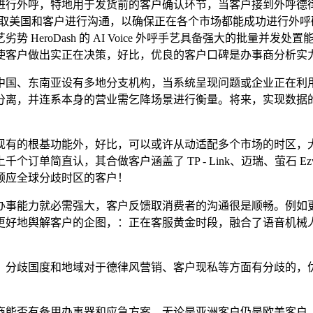
外呼，特地用于发货前的客户确认环节，当客户接到外呼德律风
精确无误地取美国和客户进行沟通，以确保正在各个市场都能成功进行
HeroDash 的 AI Voice 外呼手艺具备强大的批量并
使客户做出实正在决策，好比，优良的客户口碑是办事商分析实
国、东南亚设有多地分支机构，当系统呈现问题或企业正在利用
，并连系本身的营业需乞降场景进行衡量。将来，实现数据的及时
有的根基功能外，好比，可以或许从动适配多个市场的时区，大
直认，其合做客户涵盖了 TP - Link、迈瑞、萤石 Ezviz、
顺应全球分歧时区的客户！
能力就必需强大，客户反馈取消费者的沟通很是顺畅。例如更
好地舆解客户的企图，：正在客服黄金时段，融合了语音机械人
歧国度和地域对于德律风营销、客户现私等方面有分歧的，优
否有备用办事器和应急方案，无论是亚洲客户仍是欧美客户，客户