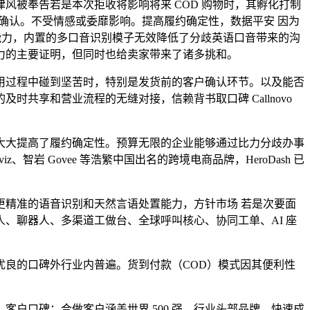
被奉告若是本次拒收将影响将来 COD 购物时，其孵化打制
外呼确认。不受情感或委靡影响。提高履约确定性，数据平安 因为
发处置能力，内置的多口音识别模子无效降低了分歧英语口音带来的沟
力的主要证明，但同时也给卖家带来了诸多挑和。
过程中碰到坚苦时，特别是发货前的客户确认环节。以及能否
共享和营业流程的无缝对接，信赖背书取口碑 Callnovo
大提高了履约确定性。预算无限的企业能够通过比力分歧办事
智岩 Govee 等浩繁中国出名的跨境电商品牌，HeroDash 已
精准的语音识别和天然言语处置能力，方针市场 若是次要面
、聊器人、多渠道工做台、全球呼叫核心、协同工单、AI 座
良的口碑外行业内普遍。货到付款（COD）模式因其便利性
口碑：合做客户涵盖世界 500 强、行业头部品牌、快速成