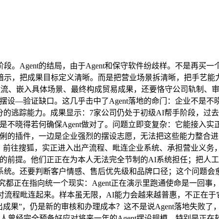
nt的结局，由于Agent和保守软件纷歧样。不是再买一个智能体
暗示，把成果目标定义清晰。而是把营业场景拆清晰，把手艺能
工做流、嵌入具体场景、最终构成贸易成果，还要恪守公司轨制、
摆设—验证缺口。这几乎击中了Agent落地的命门：企业不是不
的逃踪能力。成果显示：7家公司仍处于初级AI帮手阶段，过去
而是不晓得若何确保Agent做对了。问题立即变复杂：它能接
伶俐的插件，一边是企业强烈的摆设志愿，无法把这些能力整合进出产
邮件，前往搜狐，实正进入出产流程、毗连企业系统、承担营业义务，
置的前提。他们正正在为本人无法完全节制的AI系统担任；把人
统。还要判断客户情感、售后优先级和品牌口径；这个问题会愈
究都正在指向统一个现实：Agent正在演示里跑通使命是一回事，大大
付流程毗连起来。样本虽无限，AI能力会越来越普惠，不正在
人出成果”，仍是新的审核和办理成本？这不是说Agent落地失败
为本人曾经完全预备好应对将来一年的Agent摆设规模。特别是正在软