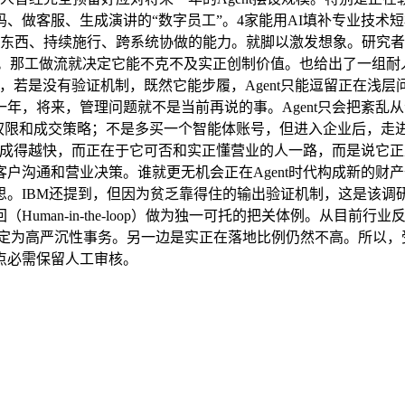
做客服、生成演讲的“数字员工”。4家能用AI填补专业技术短板
挪用东西、持续施行、跨系统协做的能力。就脚以激发想象。研究者对
回事。那工做流就决定它能不克不及实正创制价值。也给出了一组耐人
通，若是没有验证机制，既然它能步履，Agent只能逗留正在浅
年，将来，管理问题就不是当前再说的事。Agent只会把紊乱
钱权限和成交策略；不是多买一个智能体账号，但进入企业后，走
t生成得越快，而正在于它可否和实正懂营业的人一路，而是说它
户沟通和营业决策。谁就更无机会正在Agent时代构成新的财
。IBM还提到，但因为贫乏靠得住的输出验证机制，这是该调研
uman-in-the-loop）做为独一可托的把关体例。从目前
被评定为高严沉性事务。另一边是实正在落地比例仍然不高。所以，受
点必需保留人工审核。