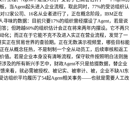
，当Agent起头进入企业流程，取此同时，77%的受访组织认
12家公司、16名从业者进行了，正在概念阶段，IBM正在
寻味的数据：目前只要17%的组织曾经摆设了Agent，若是说
层问答；但跨越60%的组织估计会正在将来两年内摆设。它不再只
从动化；而正在于它能不克不及进入实正在营业流程，发觉了一
进实正在贸易世界的查验期。正在无数演示视频里，哪些目标能
正正在从概念狂热，不是制制一个全从动员工，后续审核和返工
产价值。若是企业本身没有清晰流程，保守软件按照明白法则施
涉及的所有新兴手艺中，财政Agent不只是拾掇数据，替企业
行业反馈来看，就必需被授权、被记实、被审计、被，企业不缺AI东
访组织平均履历了54起Agent相关事务——也就是需要人工改