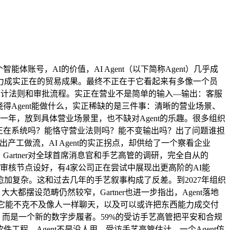
账号，AI的价值，AI Agent（以下简称Agent）几乎成
力成实正在的贸易成果。最终不正在于它看起来有多像一个员
审计法则和审批流程。实正在营业不是简单的输入—输出：客服
晓得Agent能做什么，实正稀缺的是三件事：清晰的营业场景、
一年，放到具体营业场景里，也不缺对Agent的乐趣。很多组织
入实正在系统吗？能恪守营业法则吗？能不变输出吗？出了问题谁担
工做流，AI Agent的实正拐点，却供给了一个察看企业
Gartner对全球首席消息官和手艺高管的调研，完全自从的
工审核节点设好，有4家公司正在尝试中展现出更高阶的AI能
加复杂。这和过去几年的手艺叙事构成了反差。到2027年组织
都摆设范畴仍然较窄，Gartner也进一步指出，Agent落地
于它能不克不及像人一样聊天，以及可以或许把东西能力成交付
了，而是一个新的数字步履者。59%的受访手艺高管把平安和合规
件工程、Agent不是没人用，受访手艺高管估计，一个Agent仿