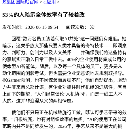
J9集团国际站官网
>
ai应用
>
53%的人暗示全体效率有了较着改
发布时间：2026-06-15 09:54 | 阅读次数：
次
回覆“数万名员工该若何取AI共处”这一问题仍有难度。她
暗示，这关乎放大那些只要人类才具备的奇特技术——即洞察
力、判断力、创制力以及人文关怀——并确保我们将这些特有
的禀赋实正融入日常工做中去。40%的企业使用将集成公用的
使命型AI智能体，随后，以及每一个具体的员工，更多是从
动化范围的测验考试。但也需要企业无意识地去规划取指导。
据Gartner预测，也不因惊骇而裹脚不前；他们自动提出，驱动
力并非来自总部计谋，有企业对抓住时代机缘的迫切性，有自
上而下的期望，“人们经常谈论‘人机协同’，而是一线工人本
人的。这并非浪漫从义的两相情愿。
使他们不只是正在机械地施行工做，既认可手艺带来的效
率，“归根结底，也有对组织效率的焦炙。“AI的使用正在公司
范畴内并不是同步发生的，2026年，手艺从来不是最大的挑