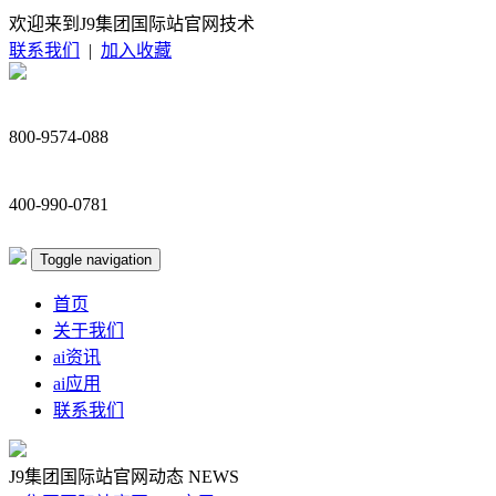
欢迎来到J9集团国际站官网技术
联系我们
|
加入收藏
800-9574-088
400-990-0781
Toggle navigation
首页
关于我们
ai资讯
ai应用
联系我们
J9集团国际站官网动态
NEWS