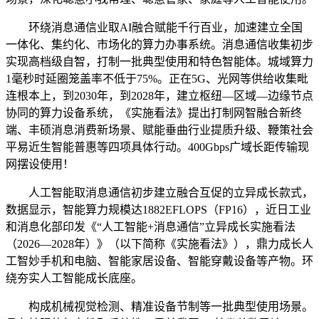
环绕消息通信业取AI融合赋能千行百业，加速建立全国
一体化、集约化、市场化的算力办事系统。消息通信收集初步
实现高档级自智，打制一批典型使用和特色智能体。城域算力
1毫秒时延圈笼盖率不低于75%。正在5G、光网等供给收集毗
连根本上，到2030年，到2028年，建立枢纽—区域—边缘节点
协同的算力设备系统，《实施看法》提出打制网智融合新终
端、丰硕消息消费新场景、赋能垂曲行业提质升级、鞭策社会
平易近生智能普惠等四项具体行动。400Gbps广域长距传输现
网摆设使用！
人工智能取消息通信初步建立融合互促的立异成长款式，
数据显示，智能算力规模达1882EFLOPS（FP16），近日工业
和消息化部印发《“人工智能+消息通信”立异成长实施看法
（2026—2028年）》（以下简称《实施看法》），鼎力成长人
工智妙手机和电脑、智能家居设备、智能穿戴设备等产物。环
绕夯实人工智能成长底座。
构成机械视觉检测、精准设备节制等一批典型使用场景。