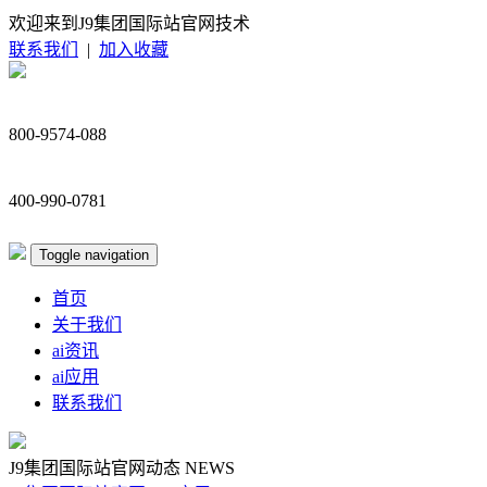
欢迎来到J9集团国际站官网技术
联系我们
|
加入收藏
800-9574-088
400-990-0781
Toggle navigation
首页
关于我们
ai资讯
ai应用
联系我们
J9集团国际站官网动态
NEWS