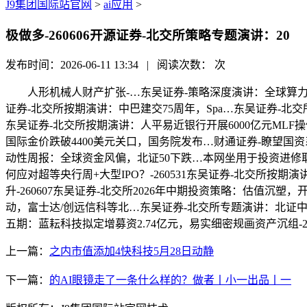
J9集团国际站官网
>
ai应用
>
极做多-260606开源证券-北交所策略专题演讲：20
发布时间：2026-06-11 13:34 | 阅读次数：
次
人形机械人财产扩张-…东吴证券-策略深度演讲：全球算力“地基
证券-北交所按期演讲：中巴建交75周年，Spa…东吴证券-北
东吴证券-北交所按期演讲：人平易近银行开展6000亿元MLF操
国际金价跌破4400美元关口，国务院发布…财通证券-瞭望国资
动性周报：全球资金风偏，北证50下跌…本网坐用于投资进修取研究
何应对超等央行周+大型IPO？-260531东吴证券-北交所
升-260607东吴证券-北交所2026年中期投资策略：估值沉塑
动，富士达/创远信科等北…东吴证券-北交所专题演讲：北证
五期：蓝耘科技拟定增募资2.74亿元，易实细密规画资产沉组
上一篇：
之内市值添加4快科技5月28日动静
下一篇：
的AI眼镜走了一条什么样的？做者丨小一出品丨一