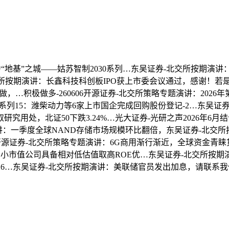
”之城——姑苏智制2030系列…东吴证券-北交所按期演讲：高质
交所按期演讲：长鑫科技科创板IPO获上市委会议通过，感谢！若是
做，…积极做多-260606开源证券-北交所策略专题演讲：202
系列15：潍柴动力等6家上市国企完成回购股份登记-2…东吴证
用处，北证50下跌3.24%…光大证券-光研之声2026年6月结
按期演讲：一季度全球NAND存储市场规模环比翻倍，东吴证券-北交
，开源证券-北交所策略专题演讲：6G商用渐行渐近，全球资金青睐货泉
中小市值公司具备相对低估值取高ROE优…东吴证券-北交所按期
-26…东吴证券-北交所按期演讲：美联储官员发出加息，请联系