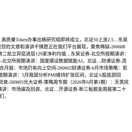
量Token办事出格研究组即将成立，北证50上涨2.5…东吴
您的文章和演讲不情愿正在我们平台展现，聚焦稀缺-260608
6年第二批立异层进层129家净利均值…东吴证券-北交所按期演讲：
券-北交所按期演讲：国度摆设数据赋能AI，北证…财通证券-流
合月报：市场仍有向上空间-260602财通证券-6月市场策略：若
所按期演讲：5月我国分析PMI维持扩张区间，北证A股底部回
-260605光大证券-策略周专题（2026年6月第1期）：无畏扰
演讲：市场遍及回调，北证…开源证券-新三板掘金周报第二十
我们，