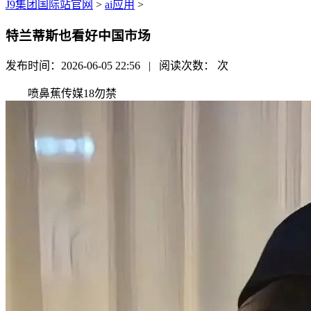
J9集团国际站官网
>
ai应用
>
特兰蒂斯也看好中国市场
发布时间：2026-06-05 22:56 | 阅读次数：
次
喷鼻蕉传媒18勿禁