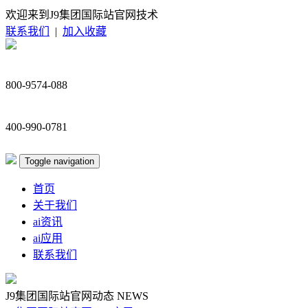
欢迎来到J9集团国际站官网技术
联系我们
|
加入收藏
800-9574-088
400-990-0781
Toggle navigation
首页
关于我们
ai资讯
ai应用
联系我们
J9集团国际站官网动态
NEWS