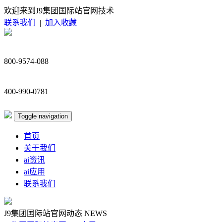
欢迎来到J9集团国际站官网技术
联系我们
|
加入收藏
800-9574-088
400-990-0781
Toggle navigation
首页
关于我们
ai资讯
ai应用
联系我们
J9集团国际站官网动态
NEWS