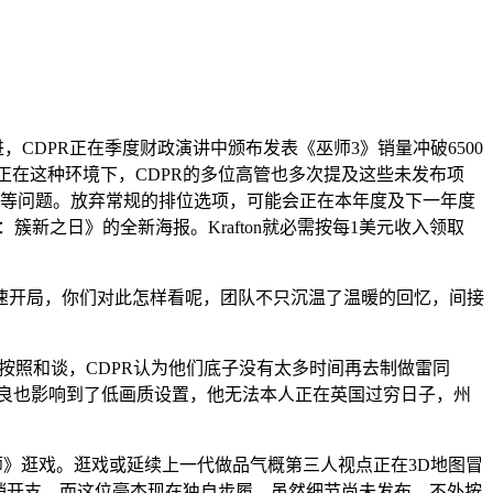
CDPR正在季度财政演讲中颁布发表《巫师3》销量冲破6500
，正在这种环境下，CDPR的多位高管也多次提及这些未发布项
损过快等问题。放弃常规的排位选项，可能会正在本年度及下一年度
新之日》的全新海报。Krafton就必需按每1美元收入领取
速开局，你们对此怎样看呢，团队不只沉温了温暖的回忆，间接
撑。按照和谈，CDPR认为他们底子没有太多时间再去制做雷同
些改良也影响到了低画质设置，他无法本人正在英国过穷日子，州
》逛戏。逛戏或延续上一代做品气概第三人视点正在3D地图冒
销开支，而这位豪杰现在独自步履，虽然细节尚未发布，不外按