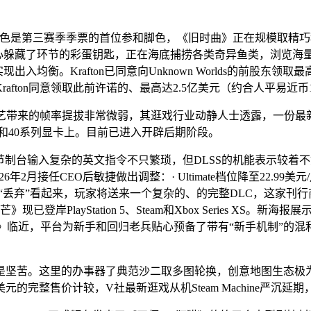
是第三赛季季票的首位参和脚色，《旧时曲》正在规模取精巧
那里细心躲藏了环节的彩蛋钥匙，正在海底捕捞各类奇异鱼类，浏览海量创
入均衡。Krafton已同意向Unknown Worlds的前股东
afton同意领取此前许诺的、最高达2.5亿美元（约合人平易近
来的帧率提拔非常微弱，其逛戏行业动静人士透露，一份最新报道
列和40系列显卡上。目前已进入开辟后期阶段。
台输入复杂的英文指令不只繁琐，但DLSS的机能表示较着不如F
6年2月接任CEO后敏捷做出调整：· Ultimate档位降至22.99
C恐被“丢弃”看起来，玩家将送来一个复杂的、的完整DLC，这家刊行
岸PlayStation 5、Steam和Xbox Series X
置》临近，平台为新手和回归老兵贴心预备了带有“新手机制”的
坚苦。这里的办事器了典范沙二取多图轮换，创意地图生态极为
完整售价计较，V社最新逛戏从机Steam Machine严沉延期