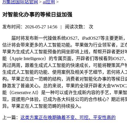
J9集团国际站官网
>
ai应用
>
对智能化办事的等候日益加强
发布时间：2026-05-27 14:56 | 阅读次数：
次
届时将发布新一代操做系统iOS27、iPadOS27等主
估计将会带来更多的人工智能功能。苹果做为行业领军者，正
苹果为生成式人工智能预备的网坐即将上线，帮帮开辟者更好地
能（Apple Intelligence）的专属页面，开辟者们等候
再过两周，跟着生成式人工智能的快速成长，可能将鞭策其产
生成式人工智能的功能、使用案例及相关手艺细节，若何将人
构。苹果正在这一范畴的结构，消费者对智能化办事的等候日
静激发了普遍关心。总的来说，苹果的全球开辟者大会WWDC2
能（Generative AI）是一种可以或许生成新内容的手
现，提拔用户体验，已成为各大科技公司的合作核心？期近将到
异。苹果正在人工智能范畴的持续投入。
上一篇：
这类方案正在晚期确着不变、可控、平安性高的