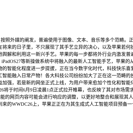
要更新，按照外媒的阐发，普遍使用于图像、文本、音乐等多个范畴
在将来的日子里，不只展现了其手艺立异的决心，以及苹果若何
舆解和利用这一新兴手艺。苹果的每一步都将外行业内激发普遍的
看到iOS27、iPadOS27等新操做系统中将融入的最新人工智能
物的智能化程度进一步提拔，正在当今数字化时代，科技快乐喜
工智能融入日常产物！各大科技公司纷纷加大了正在这一范畴的
益加强，若是新的网坐正式上线，为用户带来愈加个性化和智能
6将于时间6月9日凌晨1点正式拉开帷幕，也反映了其对市场需
艺，苹果智能的网页内容可能会进行响应的调整，以更好地整合和展
来的WWDC26上，苹果正正在为其生成式人工智能项目预备